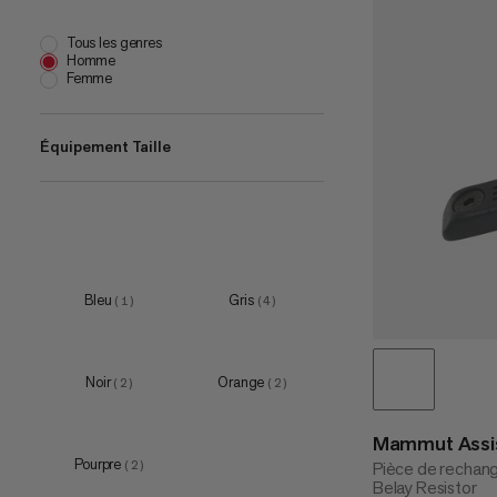
Tous les genres
Homme
Femme
Équipement Taille
one size
(
7
)
Bleu
Gris
(
1
)
(
4
)
Noir
Orange
(
2
)
(
2
)
Mammut Assis
Pourpre
Pièce de rechan
(
2
)
Belay Resistor