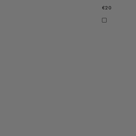
€20
€20