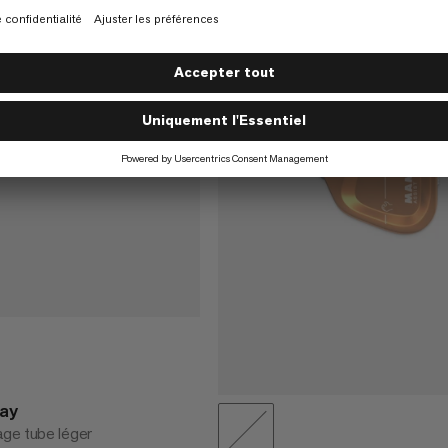
lay
age tube léger