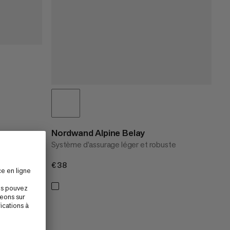
Nordwand Alpine Belay
Système d’assurage léger et robuste
€38
€38