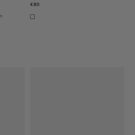
€80
€80
on