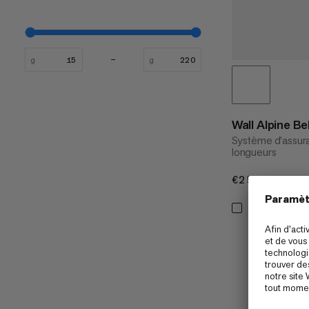
g
g
Wall Alpine Be
Système d’assura
longueurs
€25
€25