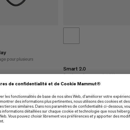
lay
ge pour plusieurs
Smart 2.0
Système d’assurage intuitif
€40
€40