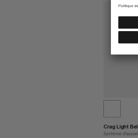
Crag Light Be
Système d’assur