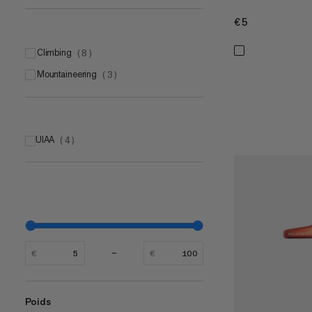
€5
€5
climbing
(
8
)
mountaineering
(
3
)
UIAA
(
4
)
€
€
Poids