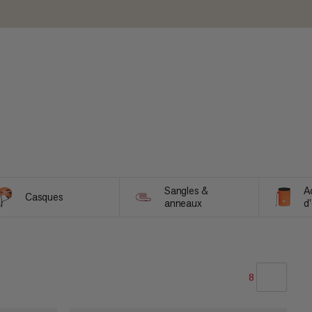
Sangles &
A
Casques
anneaux
d
b
8
NOTRE SELECTION