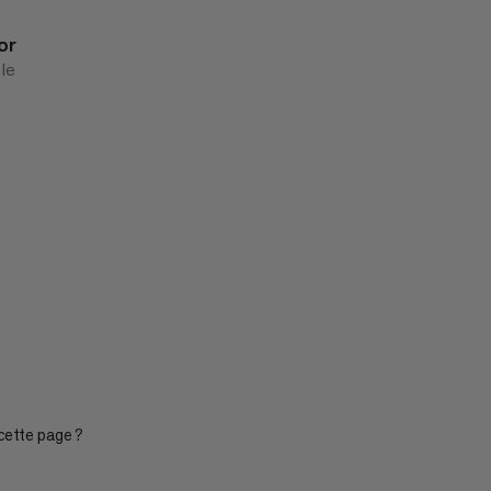
or
 le
cette page ?