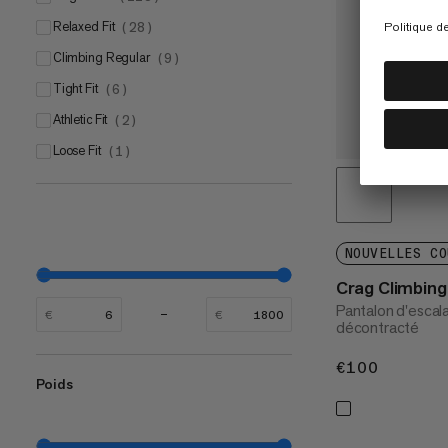
Relaxed Fit
(
28
)
Climbing Regular
(
9
)
Tight Fit
(
6
)
Athletic Fit
(
2
)
Loose Fit
(
1
)
NOUVELLES CO
Crag Climbin
Pantalon d'escal
€
€
décontracté
€100
€100
Poids