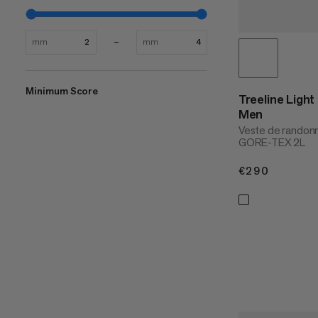
mm
mm
Minimum Score
Treeline Ligh
Men
Veste de randonn
GORE-TEX 2L
€290
€290