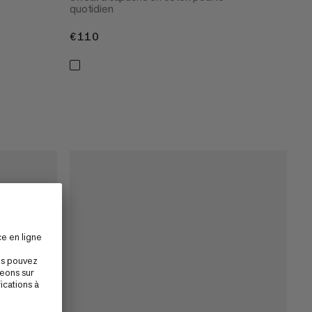
quotidien
€110
€110