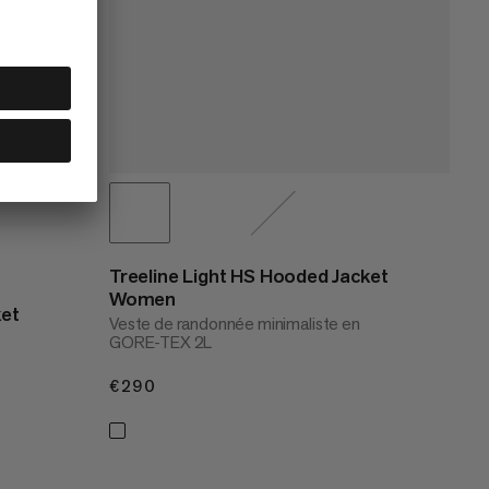
Treeline Light HS Hooded Jacket
Women
ket
Veste de randonnée minimaliste en
GORE-TEX 2L
€290
€290