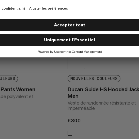
ULEURS
NOUVELLES COULEURS
g Pants Women
Ducan Guide HS Hooded Jac
Men
ade polyvalent et
Veste de randonnée résistante et
imperméable
€300
€300