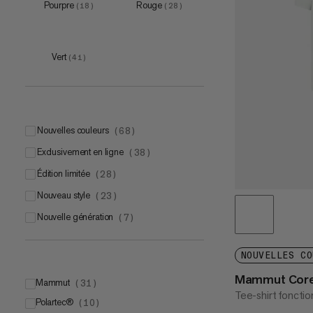
Pourpre
Rouge
(
18
)
(
28
)
Vert
(
41
)
5
(
5
)
6
(
4
)
7
(
4
)
Nouvelles couleurs
(
68
)
8
(
4
)
Exclusivement en ligne
(
38
)
9
(
4
)
Édition limitée
(
28
)
Nouveau style
(
23
)
Nouvelle génération
(
7
)
NOUVELLES CO
Mammut Core 
Mammut
(
31
)
Tee-shirt fonctio
Polartec®
Mammut LOOPINSULATION
(
10
)
(
15
)