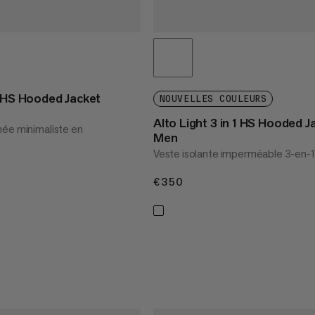
t HS Hooded Jacket
NOUVELLES COULEURS
Alto Light 3 in 1 HS Hooded J
ée minimaliste en
Men
Veste isolante imperméable 3-en-1
€350
€350