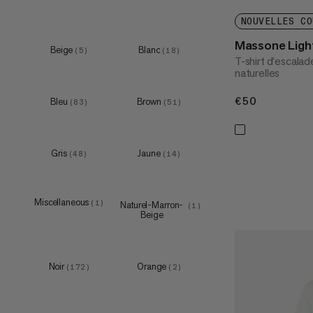
S
(
75
)
NOUVELLES CO
M
(
76
)
Massone Light
Beige
Blanc
(
5
)
(
18
)
T-shirt d’escalad
L
(
69
)
naturelles
one size
(
1
)
XL
(
69
)
€50
€50
Bleu
Brown
XXL
(
83
)
(
51
)
(
49
)
3XL
(
14
)
4XL
(
1
)
Gris
Jaune
(
48
)
(
14
)
Miscellaneous
(
1
)
Naturel-Marron-
(
1
)
XS
(
12
)
Beige
S
(
14
)
M
(
13
)
Noir
Orange
(
172
)
(
2
)
L
(
8
)
XL
(
11
)