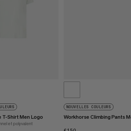
ULEURS
NOUVELLES COULEURS
T-Shirt Men Logo
Workhorse Climbing Pants 
nnel et polyvalent
€150
€150