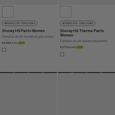
NOUVELLES COULEURS
NOUVELLES COULEURS
Stoney HS Pants Women
Stoney HS Thermo Pants
Women
Pantalon de ski hardshell polyvalente
Pantalon de ski isolant polyvalente
€294
€294
€420
€420
–30%
30%
€273
€273
€390
€390
–30%
30%