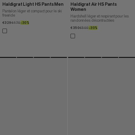
Haldigrat Light HS Pants Men
Haldigrat Air HS Pants
Women
Pantalon léger et compact pour le ski
freeride
Hardshell léger et respirant pour les
randonnées décontractées
€329
€329
€470
€470
–30%
30%
€350
€350
€500
€500
–30%
30%