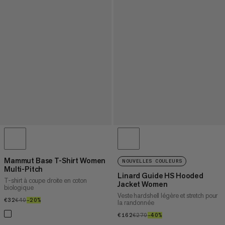
Mammut Base T-Shirt Women
NOUVELLES COULEURS
Multi-Pitch
Linard Guide HS Hooded
T-shirt à coupe droite en coton
Jacket Women
biologique
Veste hardshell légère et stretch pour
€32
€32
€40
€40
–20%
20%
la randonnée
€162
€162
€270
€270
–40%
40%