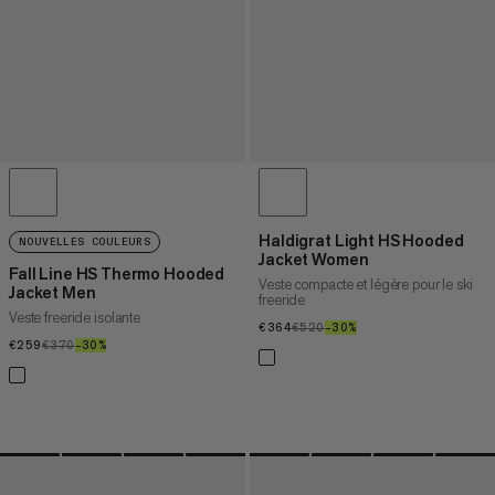
Haldigrat Light HS Hooded
NOUVELLES COULEURS
Jacket Women
Fall Line HS Thermo Hooded
Veste compacte et légère pour le ski
Jacket Men
freeride
Veste freeride isolante
€364
€364
€520
€520
–30%
30%
€259
€259
€370
€370
–30%
30%