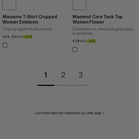
Massone T-Shirt Cropped
Mammut Core Tank Top
Women Emblems
Women Flower
Crop top sportif et décontracté
Débardeur en coton biologique pour
le quotidien
€24.50
€24.50
€35
€35
–30%
30%
€28
€28
€35
€35
–20%
20%
1
2
3
Comment était ton expérience sur cette page ?