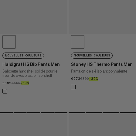
NOUVELLES COULEURS
NOUVELLES COULEURS
Haldigrat HS Bib Pants Men
Stoney HS Thermo Pants Men
Salopette hardshell solide pour le
Pantalon de ski isolant polyvalente
freeride avec plastron softshell
€273
€273
€390
€390
–30%
30%
€392
€392
€560
€560
–30%
30%