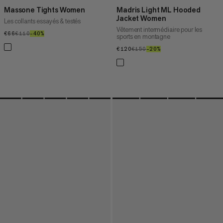
Massone Tights Women
Madris Light ML Hooded
Jacket Women
Les collants essayés & testés
Vêtement intermédiaire pour les
€66
€66
€110
€110
–40%
40%
sports en montagne
€120
€120
€150
€150
–20%
20%