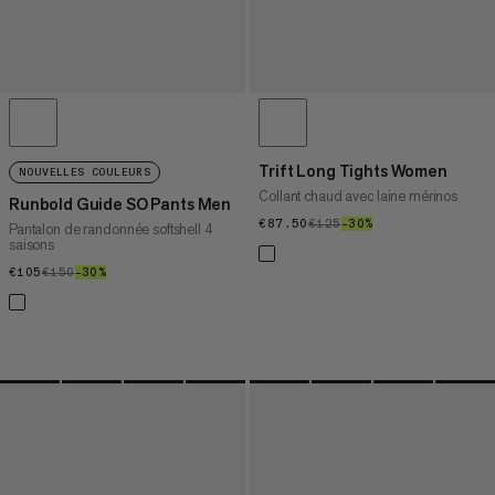
Trift Long Tights Women
NOUVELLES COULEURS
Collant chaud avec laine mérinos
Runbold Guide SO Pants Men
€87.50
€87.50
€125
€125
–30%
30%
Pantalon de randonnée softshell 4
saisons
€105
€105
€150
€150
–30%
30%