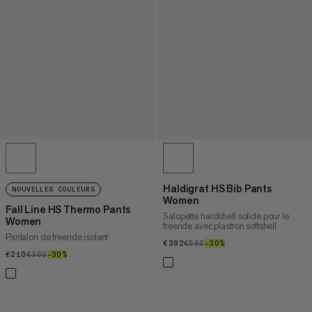
Haldigrat HS Bib Pants
NOUVELLES COULEURS
Women
Fall Line HS Thermo Pants
Salopette hardshell solide pour le
Women
freeride avec plastron softshell
Pantalon de freeride isolant
€392
€392
€560
€560
–30%
30%
€210
€210
€300
€300
–30%
30%