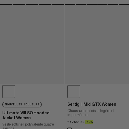
Sertig II Mid GTX Women
NOUVELLES COULEURS
Chaussure de loisirs légère et
Ultimate VIII SO Hooded
imperméable
Jacket Women
€126
€126
€180
€180
–30%
30%
Veste softshell polyvalente quatre
saisons