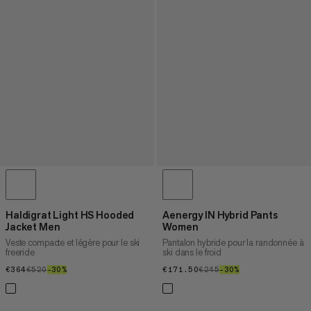
Haldigrat Light HS Hooded
Aenergy IN Hybrid Pants
Jacket Men
Women
Veste compacte et légère pour le ski
Pantalon hybride pour la randonnée à
freeride
ski dans le froid
€364
€364
€520
€520
–30%
30%
€171.50
€171.50
€245
€245
–30%
30%