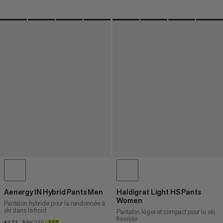
Aenergy IN Hybrid Pants Men
Haldigrat Light HS Pants
Women
Pantalon hybride pour la randonnée à
ski dans le froid
Pantalon léger et compact pour le ski
freeride
€171.50
€171.50
€245
€245
–30%
30%