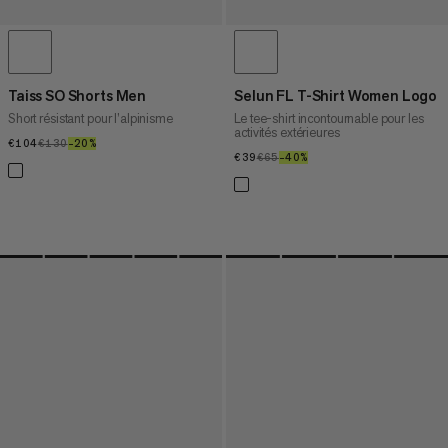
Taiss SO Shorts Men
Selun FL T-Shirt Women Logo
Short résistant pour l’alpinisme
Le tee-shirt incontournable pour les
activités extérieures
€104
€104
€130
€130
–20%
20%
€39
€39
€65
€65
–40%
40%