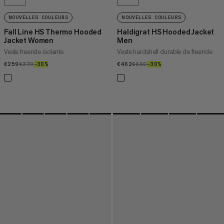
NOUVELLES COULEURS
NOUVELLES COULEURS
Fall Line HS Thermo Hooded
Haldigrat HS Hooded Jacket
Jacket Women
Men
Veste freeride isolante
Veste hardshell durable de freeride
€259
€259
€370
€370
–30%
30%
€462
€462
€660
€660
–30%
30%