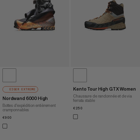
PRIX DÉCROISSANT
NOUVEAUTÉS
ÉVALUATION
Kento Tour High GTX Women
EIGER EXTREME
Chaussure de randonnée et de via
Nordwand 6000 High
ferrata stable
Bottes d'expédition entièrement
€250
€250
cramponnables
€900
€900