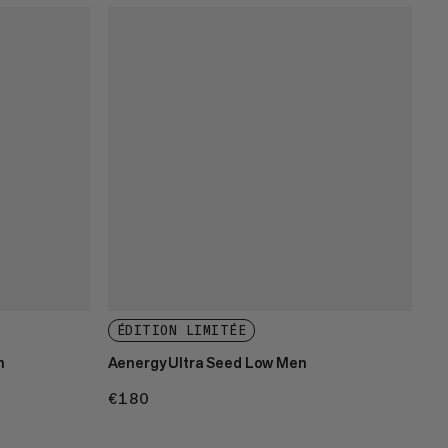
ÉDITION LIMITÉE
n
Aenergy Ultra Seed Low Men
€180
€180