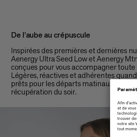
De l'aube au crépuscule
Inspirées des premières et dernières nua
Aenergy Ultra Seed Low et Aenergy Mt
conçues pour vous accompagner toute l
Légères, réactives et adhérentes quand i
prêts pour les départs matinaux comme
récupération du soir.