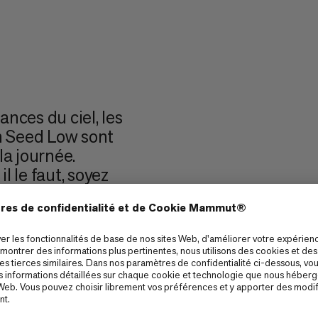
nces du ciel, les
n Seed Low sont
a journée.
l le faut, soyez
 pour la