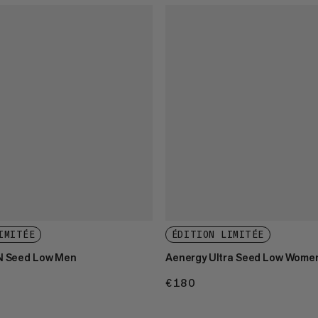
IMITÉE
ÉDITION LIMITÉE
N Seed Low Men
Aenergy Ultra Seed Low Wome
€180
€180