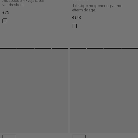
Afslappede, 4-vejs stræk
vandreshorts
Til kølige morgener og varme
eftermiddage.
€75
€75
€140
€140