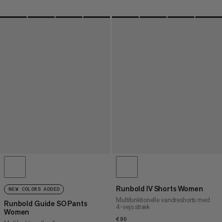
Runbold IV Shorts Women
NEW COLORS ADDED
Multifunktionelle vandreshorts med
Runbold Guide SO Pants
4-vejs stræk
Women
€90
€90