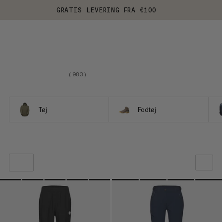
GRATIS LEVERING FRA €100
(
983
)
Tøj
Fodtøj
VORES ANBEFALING
PRIS LAV TIL HØJ