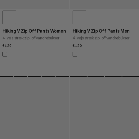
Hiking V Zip Off Pants Women
Hiking V Zip Off Pants Men
4-vejs stræk zip-off vandrebukser
4-vejs stræk zip-off vandrebukser
€120
€120
€120
€120