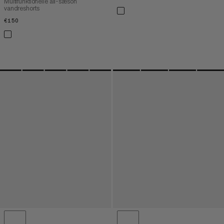
Multifunktionelle all-sæson
vandreshorts
€150
€150