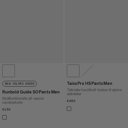
Taiss Pro HS Pants Men
NEW COLORS ADDED
Tekniske hardshell-bukser til alpine
Runbold Guide SO Pants Men
aktiviteter
Multifunktionelle all-sæson
€480
€480
vandreshorts
€150
€150