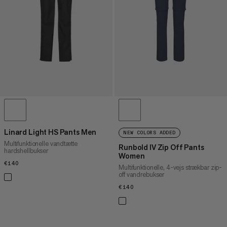
PRIS HØJ TIL LAV
HVAD ER NYT
VURDERING
Linard Light HS Pants Men
NEW COLORS ADDED
Multifunktionelle vandtætte
Runbold IV Zip Off Pants
hardshellbukser
Women
€140
€140
Multifunktionelle, 4-vejs strækbar zip-
off vandrebukser
€140
€140