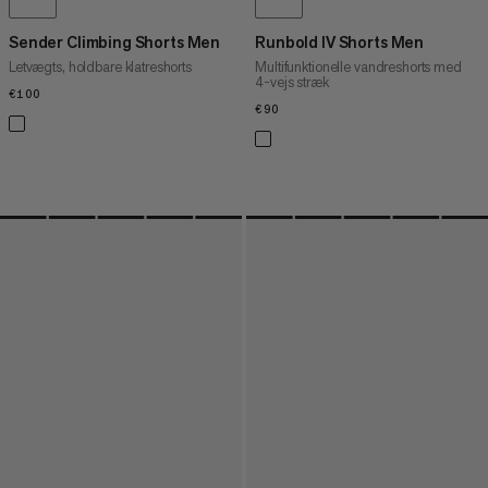
Sender Climbing Shorts Men
Runbold IV Shorts Men
Letvægts, holdbare klatreshorts
Multifunktionelle vandreshorts med
4-vejs stræk
€100
€100
€90
€90