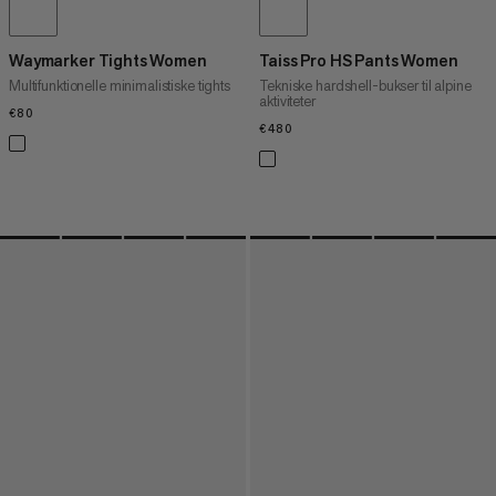
Waymarker Tights Women
Taiss Pro HS Pants Women
Multifunktionelle minimalistiske tights
Tekniske hardshell-bukser til alpine
aktiviteter
€80
€80
€480
€480