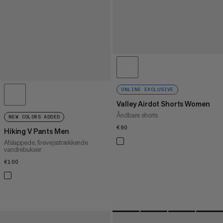
ONLINE EXCLUSIVE
Valley Airdot Shorts Women
Åndbare shorts
NEW COLORS ADDED
€90
€90
Hiking V Pants Men
Afslappede, firevejsstrækkende
vandrebukser
€100
€100