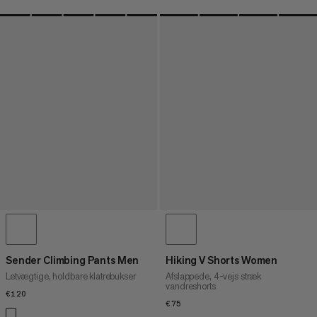
Sender Climbing Pants Men
Hiking V Shorts Women
Letvægtige, holdbare klatrebukser
Afslappede, 4-vejs stræk
vandreshorts
€120
€120
€75
€75