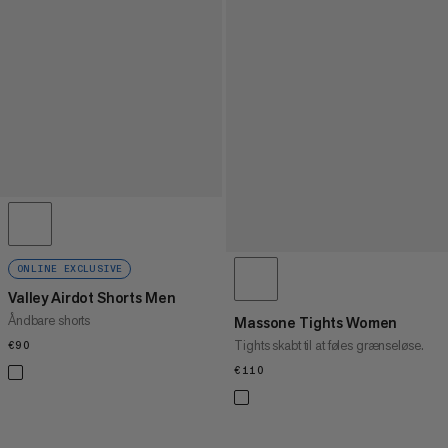
ONLINE EXCLUSIVE
Valley Airdot Shorts Men
Åndbare shorts
Massone Tights Women
Tights skabt til at føles grænseløse.
€90
€90
€110
€110