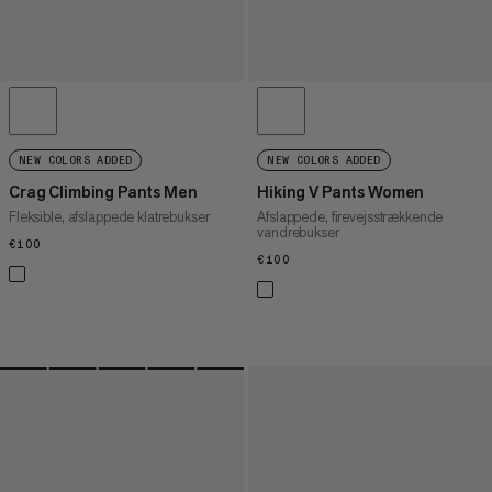
NEW COLORS ADDED
NEW COLORS ADDED
Crag Climbing Pants Men
Hiking V Pants Women
Fleksible, afslappede klatrebukser
Afslappede, firevejsstrækkende
vandrebukser
€100
€100
€100
€100