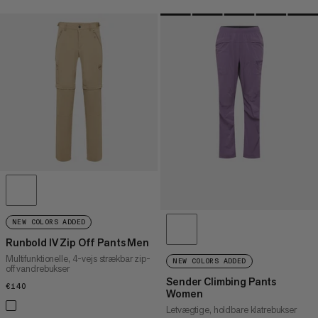
NEW COLORS ADDED
Runbold IV Zip Off Pants Men
Multifunktionelle, 4-vejs strækbar zip-
NEW COLORS ADDED
off vandrebukser
Sender Climbing Pants
€140
€140
Women
Letvægtige, holdbare klatrebukser