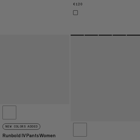
€120
€120
NEW COLORS ADDED
Runbold IV Pants Women