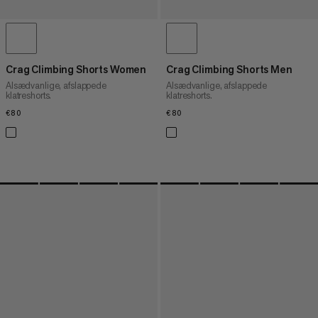
Crag Climbing Shorts Women
Crag Climbing Shorts Men
Alsædvanlige, afslappede
Alsædvanlige, afslappede
klatreshorts.
klatreshorts.
€80
€80
€80
€80