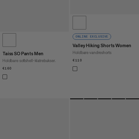
ONLINE EXCLUSIVE
Valley Hiking Shorts Women
Holdbare vandreshorts
Taiss SO Pants Men
Holdbare softshell-klatrebukser.
€110
€110
€160
€160