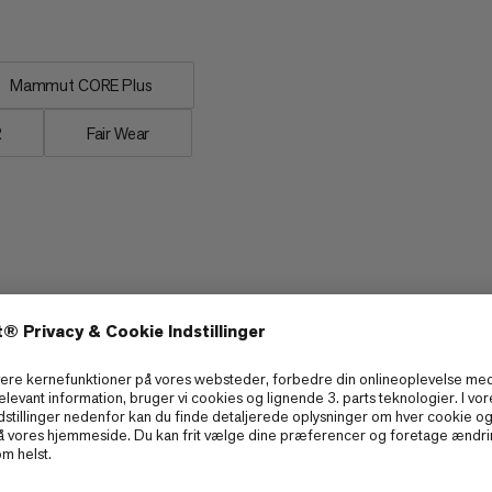
Mammut CORE Plus
R
Fair Wear
Polstring.
6/6
5/6
hed
Fang.
4/6
4/6