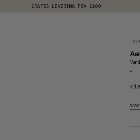
GRATIS LEVERING FRA €100
FOD
Aen
Vand
+
€1
SAV