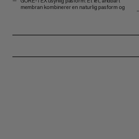
GORE-TEX usynlig pasform: Et let, åndbart
membran kombinerer en naturlig pasform og