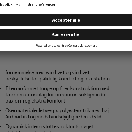
fornemmelse med vandtæt og vindtæt
beskyttelse for pålidelig komfort og præstation.
Thermoformet tunge og foer konstruktion med
færre materialelag for en sømløs soklignende
pasform og ekstra komfort
Overmateriale: letvægts polyesterstrik med høj
åndbarhed og modstandsdygtighed mod slid.
Dynamisk intern støttestruktur for øget