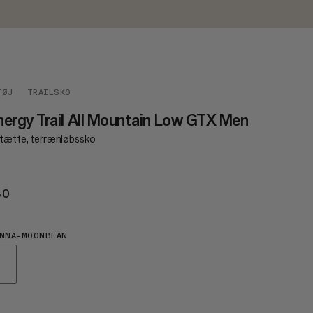
TØJ
TRAILSKO
ergy Trail All Mountain Low GTX Men
tætte, terrænløbssko
80
€180
ANNA-MOONBEAN