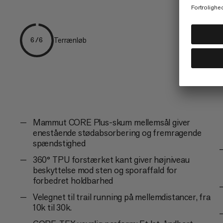
Terrænløb
6/6
Mammut CORE Plus-skum mellemsål giver
enestående stødabsorbering og fremragende
spændstighed
360° TPU forstærket kant giver højniveau
beskyttelse mod sten og sporaffald for
forbedret holdbarhed
Velegnet til trail running på mellemdistancer, fra
10k til 30k.