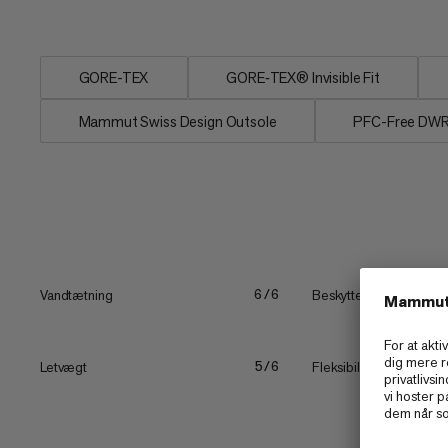
skum for en ideel balance mellem...
GORE-TEX
GORE‑TEX® Invisible Fit
Mammut Swiss Design Outsole
PFC-Free DW
Vandtætning
Beskyttelse
6/6
Letvægt
Fleksibilitet kontra stiv
5/6