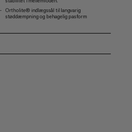
stabilitet i mellemfoden.
Ortholite® indlægssål til langvarig
støddæmpning og behagelig pasform