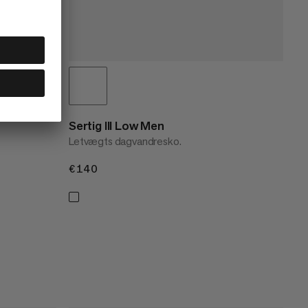
Sertig III Low Men
Letvægts dagvandresko.
€140
€140