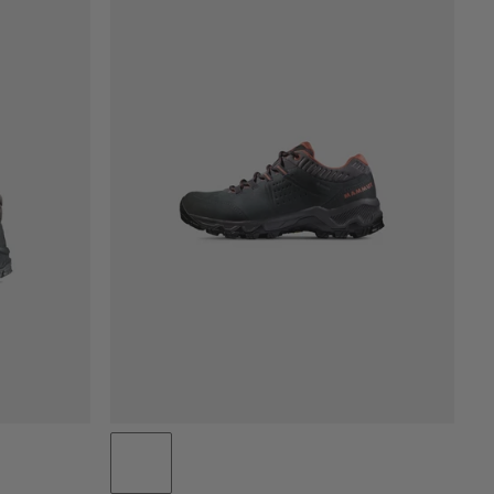
PRIS LAV TIL HØJ
PRIS HØJ TIL LAV
HVAD ER NYT
VURDERING