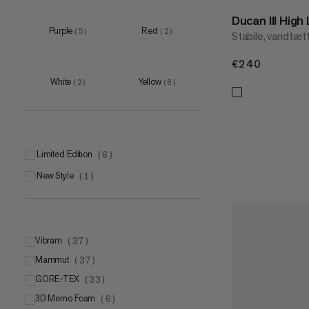
Ducan III Hi
Purple
Red
(
5
)
(
2
)
Stabile, vandtæt
€240
€240
White
Yellow
(
2
)
(
8
)
Limited Edition
(
6
)
New Style
(
1
)
Vibram
(
37
)
Mammut
Vibram
(
37
(
25
)
)
GORE-TEX
Vibram Traction Lug Technology
Mammut CORE
(
33
)
(
15
)
(
8
)
3D Memo Foam
Mammut Flextron® technology
Vibram Megagrip sole with Vibram Litebase technology
(
6
)
(
12
(
4
)
)