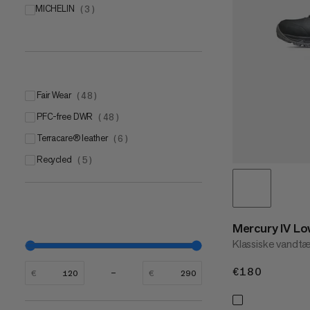
MICHELIN
Mammut Swiss Design outsole
(
3
)
(
6
)
Mammut DRY technology
(
4
)
Fair Wear
(
48
)
PFC-free DWR
(
48
)
terracare® leather
(
6
)
Recycled
(
5
)
Mercury IV L
Klassiske vandtæ
€180
€180
€
€