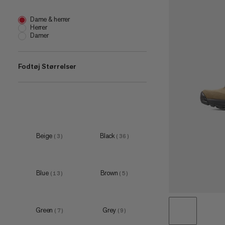
Dame & herrer
Herrer
Damer
Fodtøj Størrelser
EU 36
(
18
)
EU 36 2/3
(
22
)
EU 37 1/3
(
23
)
EU 38
(
21
)
Beige
Black
(
3
)
(
36
)
EU 38 2/3
(
22
)
Blue
Brown
(
13
)
(
5
)
Green
Grey
(
7
)
(
9
)