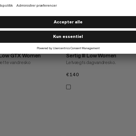
e Low GTX Women
Sertig III Low Women
tætte vandresko
Letvægts dagvandresko.
€140
€140