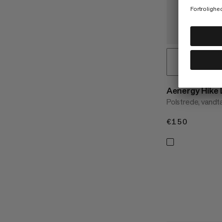
Aenergy Hik
Polstrede, vand
€150
€150