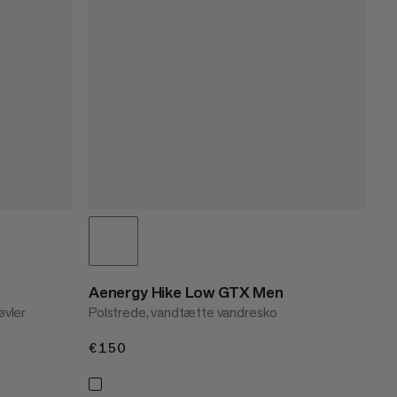
Aenergy Hike Low GTX Men
øvler
Polstrede, vandtætte vandresko
€150
€150