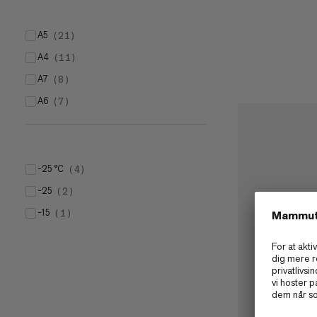
A5
(
21
)
A4
(
11
)
A7
(
8
)
A6
(
7
)
-25 °C
(
4
)
-25
(
2
)
-15
(
1
)