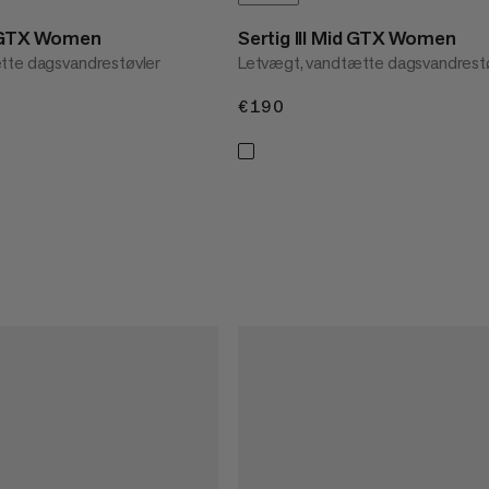
w GTX Women
Sertig III Mid GTX Women
tte dagsvandrestøvler
Letvægt, vandtætte dagsvandrest
€190
€190