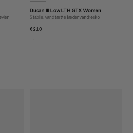
Ducan III Low LTH GTX Women
øvler
Stabile, vandtætte læder vandresko
€210
€210