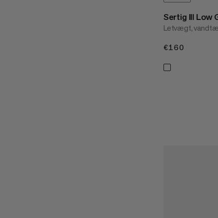
Sertig III Lo
Letvægt, vandtæ
€160
€160