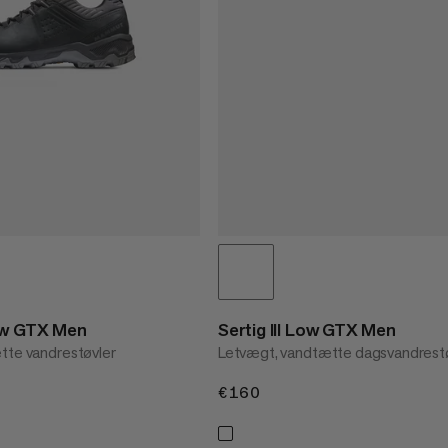
ow GTX Men
Sertig III Low GTX Men
tte vandrestøvler
Letvægt, vandtætte dagsvandrest
€160
€160