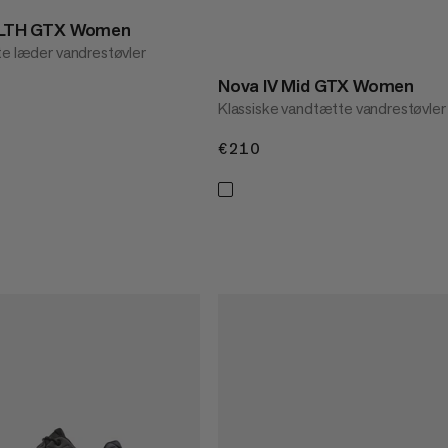
gh LTH GTX Women
te læder vandrestøvler
Nova IV Mid GTX Women
Klassiske vandtætte vandrestøvler
€210
€210