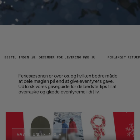
BESTIL INDEN 18. DECEMBER FOR LEVERING FØR JU
FORLÆNGET RETURP
Feriesæsonen er over os, og hvilken bedre måde
at dele magien på end at give eventyrets gave.
Udforsk vores gaveguide for de bedste tips til at
overraske og glæde eventyrerne i dit liv.
GAVER UNDER 100 €