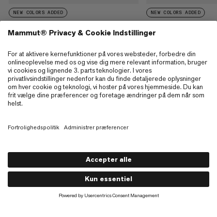
NEW COLORS ADDED
NEW COLORS ADDED
Haldigrat HS Hooded Jacket Men
Haldigrat HS Bib Pan
€660
€660
€560
€560