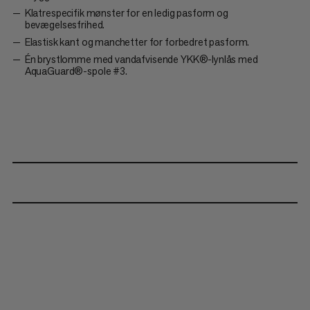
Klatrespecifik mønster for en ledig pasform og
bevægelsesfrihed.
Elastisk kant og manchetter for forbedret pasform.
Én brystlomme med vandafvisende YKK®-lynlås med
AquaGuard®-spole #3.