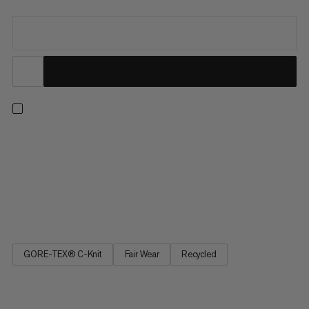
Vores letteste hardshell-jakke i Eiger Nordwand-serien. Den
minimalistiske design af denne jakke prioriterer
pakningsstørrelse og åndbarhed. Letvægts GORE-TEX 3-lags
stof tilbyder ekspeditionskvalitet-vejrbeskyttelse og
slidstyrke, mens en C-KNIT® foer giver en blød fornemmelse
mod huden. En...
GORE-TEX® C-Knit
Fair Wear
Recycled