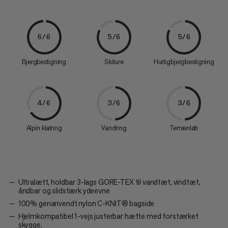
6/6
5/6
5/6
Bjergbestigning
Skiture
Hurtigbjergbestigning
4/6
3/6
3/6
Alpin klatring
Vandring
Terrænløb
Ultralætt, holdbar 3-lags GORE-TEX til vandtæt, vindtæt,
åndbar og slidstærk ydeevne
100% genanvendt nylon C-KNIT® bagside
Hjelmkompatibel 1-vejs justerbar hætte med forstærket
skygge.