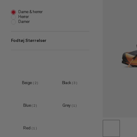
Dame & herrer
Herrer
Damer
Fodtøj Størrelser
EU 36
(
2
)
EU 36 2/3
(
1
)
EU 37 1/3
(
2
)
EU 38
(
1
)
Beige
Black
(
2
)
(
3
)
EU 38 2/3
(
2
)
Blue
Grey
(
2
)
(
1
)
Red
(
1
)