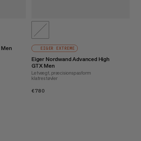
X Men
EIGER EXTREME
Eiger Nordwand Advanced High
GTX Men
Letvægt, præcisionspasform
klatrestøvler
€780
€780