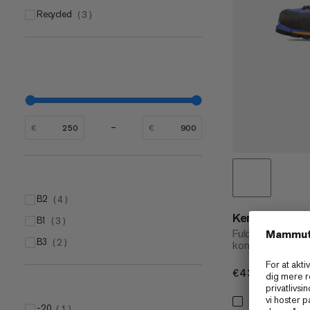
Recycled
(
3
)
€
€
B2
(
4
)
Kento Mounta
B1
(
3
)
Fuldt udstyrede l
B3
(
2
)
kompatible med s
€430
€430
-20
(
1
)