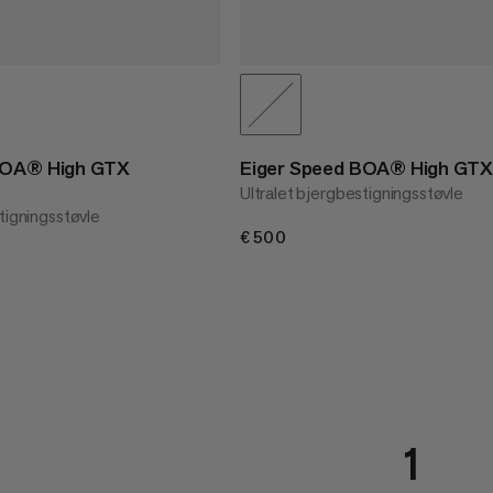
BOA® High GTX
Eiger Speed BOA® High GT
Ultralet bjergbestigningsstøvle
tigningsstøvle
€500
€500
1