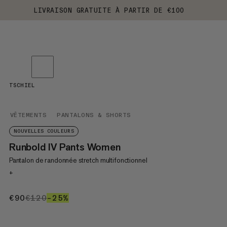
LIVRAISON GRATUITE À PARTIR DE €100
TSCHIEL
VÊTEMENTS
PANTALONS & SHORTS
NOUVELLES COULEURS
Runbold IV Pants Women
Pantalon de randonnée stretch multifonctionnel
+
€90
€90
€120
€120
–25%
25%