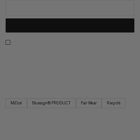
Issu de notre collection de best-sellers, ce pantalon de
randonnée est confortable et pratique, pensé pour la
randonnée. Son tissu quadriextensible est gage de mobilité en
montée et en terrain technique. Affinez l’ajustement avec la
ceinture réglable et gardez l’essentiel sur vous dans les...
MiDori
Bluesign® PRODUCT
Fair Wear
Recyclé