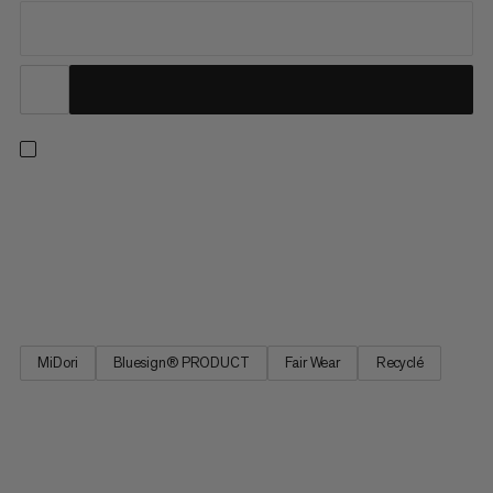
Issu de notre collection de best-sellers, ce pantalon de
randonnée est confortable et pratique, pensé pour la
randonnée. Son tissu quadriextensible est gage de mobilité en
montée et en terrain technique. Affinez l’ajustement avec la
ceinture réglable et gardez l’essentiel sur vous dans les...
MiDori
Bluesign® PRODUCT
Fair Wear
Recyclé