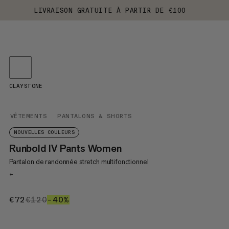
LIVRAISON GRATUITE À PARTIR DE €100
CLAYSTONE
VÊTEMENTS
PANTALONS & SHORTS
NOUVELLES COULEURS
Runbold IV Pants Women
Pantalon de randonnée stretch multifonctionnel
+
€72
€72
€120
€120
–40%
40%