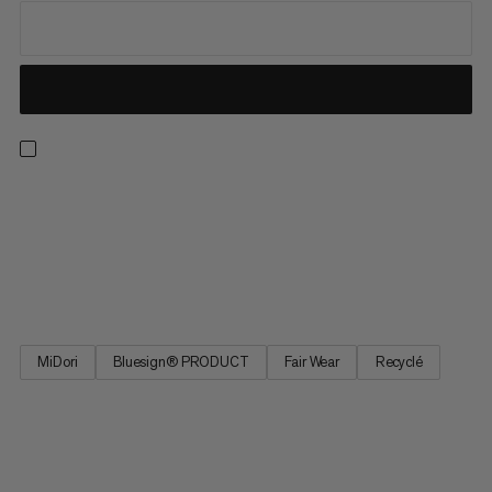
Issu de notre collection de best-sellers, ce pantalon de
randonnée est confortable et pratique, pensé pour la
randonnée. Son tissu quadriextensible est gage de mobilité en
montée et en terrain technique. Affinez l’ajustement avec la
ceinture réglable et gardez l’essentiel sur vous dans les...
MiDori
Bluesign® PRODUCT
Fair Wear
Recyclé