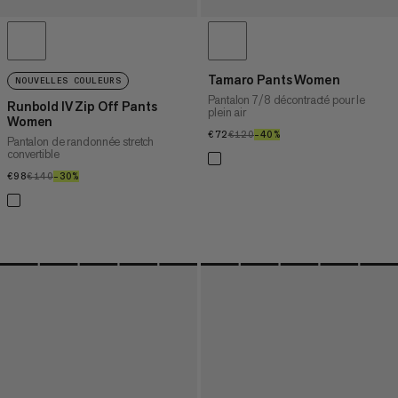
Tamaro Pants Women
NOUVELLES COULEURS
Pantalon 7/8 décontracté pour le
Runbold IV Zip Off Pants
plein air
Women
€72
€72
€120
€120
–40%
40%
Pantalon de randonnée stretch
convertible
€98
€98
€140
€140
–30%
30%