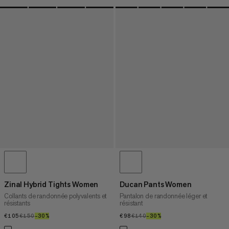
Zinal Hybrid Tights Women
Ducan Pants Women
Collants de randonnée polyvalents et
Pantalon de randonnée léger et
résistants
résistant
€105
€105
€150
€150
–30%
30%
€98
€98
€140
€140
–30%
30%