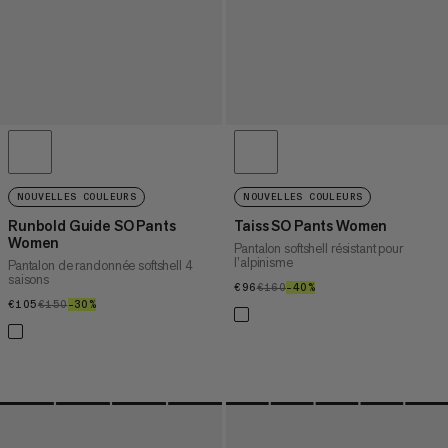
NOUVELLES COULEURS
NOUVELLES COULEURS
Runbold Guide SO Pants
Taiss SO Pants Women
Women
Pantalon softshell résistant pour
l’alpinisme
Pantalon de randonnée softshell 4
saisons
€96
€96
€160
€160
–40%
40%
€105
€105
€150
€150
–30%
30%