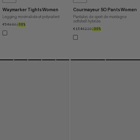
Waymarker Tights Women
Courmayeur SO Pants Women
Legging minimaliste et polyvalent
Pantalon de sport de montagne
softshell hybride
€56
€56
€80
€80
–30%
30%
€154
€154
€220
€220
–30%
30%