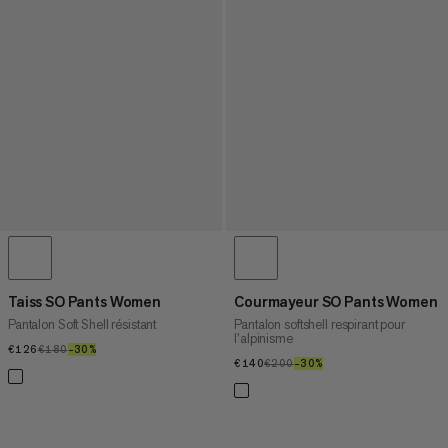
Taiss SO Pants Women
Courmayeur SO Pants Women
Pantalon Soft Shell résistant
Pantalon softshell respirant pour
l’alpinisme
€126
€126
€180
€180
–30%
30%
€140
€140
€200
€200
–30%
30%