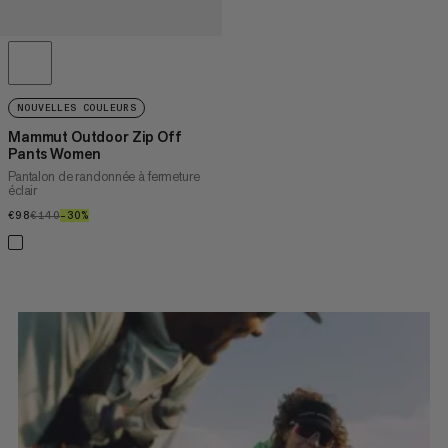
NOUVELLES COULEURS
Mammut Outdoor Zip Off
Pants Women
Pantalon de randonnée à fermeture
éclair
€98
€98
€140
€140
–30%
30%