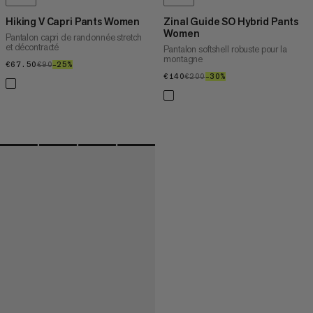
Hiking V Capri Pants Women
Zinal Guide SO Hybrid Pants
Women
Pantalon capri de randonnée stretch
et décontracté
Pantalon softshell robuste pour la
montagne
€67.50
€67.50
€90
€90
–25%
25%
€140
€140
€200
€200
–30%
30%