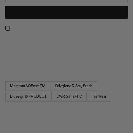
Escalade alpine, alpinisme, escalade en cascade de glace :
quelle que soit la saison, la montagne est ton élément. Pour le
Taiss SO Pants polyvalent, c’est la même chose. Sa bi-matière
Soft Shell robuste et extrêmement résistante à l’abrasion est à
la fois respirante et résistante au vent. Sa...
Mammut SOFtechTM
Polygiene R Stay Fresh
Bluesign® PRODUCT
DWR Sans PFC
Fair Wear