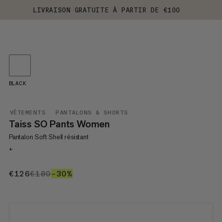
LIVRAISON GRATUITE À PARTIR DE €100
BLACK
VÊTEMENTS
PANTALONS & SHORTS
Taiss SO Pants Women
Pantalon Soft Shell résistant
+
€126
€126
€180
€180
–30%
30%