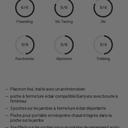
6/6
5/6
5/6
Freeriding
Ski Touring
Ski
3/6
3/6
3/6
Randonnée
Alpinisme
Trekking
Plastron fixé, traité avec un antimicrobien
poche à fermeture éclair compatible Barryvox avec boucle à
l’intérieur
2 poches sur les jambes à fermeture éclair déperlante
Poche pour portable en néoprène chaud intégrée dans la
poche sur la jambe
Soufflets sur les poches pour un volume de rangement accru