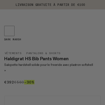
LIVRAISON GRATUITE À PARTIR DE €100
DARK MARSH
VÊTEMENTS
PANTALONS & SHORTS
Haldigrat HS Bib Pants Women
Salopette hardshell solide pour le freeride avec plastron softshell
+
€392
€392
€560
€560
–30%
30%