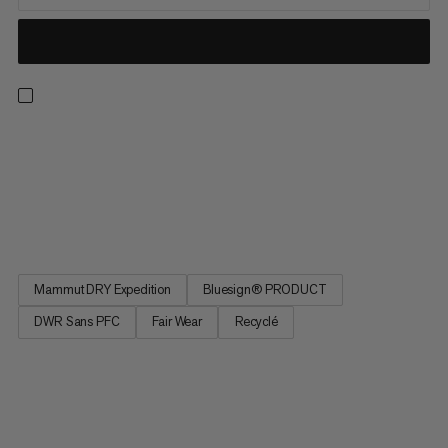
Skiez votre prochaine ligne freeride à la perfection, en portant
cette salopette hardshell. Idéale pour la montée. Comme pour
la descente. Imperméable et dotée de la technologie Drytech
Pro, cette combinaison est fabriquée dans un tissu extérieur
souple et durable en nylon recyclé. Une silhouette...
Mammut DRY Expedition
Bluesign® PRODUCT
DWR Sans PFC
Fair Wear
Recyclé