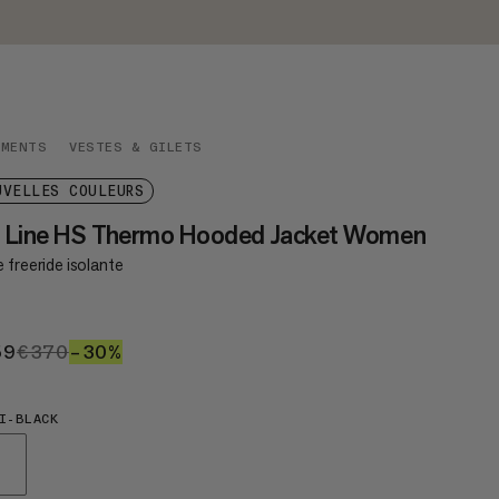
EMENTS
VESTES & GILETS
UVELLES COULEURS
l Line HS Thermo Hooded Jacket Women
 freeride isolante
59
€259
€370
€370
–30%
30%
I-BLACK