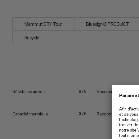
laminé...
Mammut DRY Tour
Bluesign® PRODUCT
Recyclé
Résistance au vent
Résistance
6/6
Capacité thermique
Rapport chaleur/poids
3/6