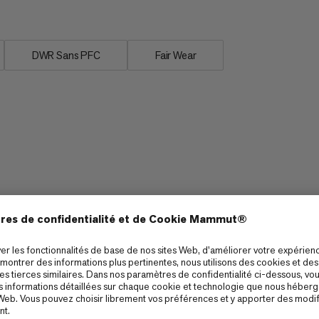
DWR Sans PFC
Fair Wear
Imperméabilité
4/6
3/6
Respirabilité
3/6
2/6