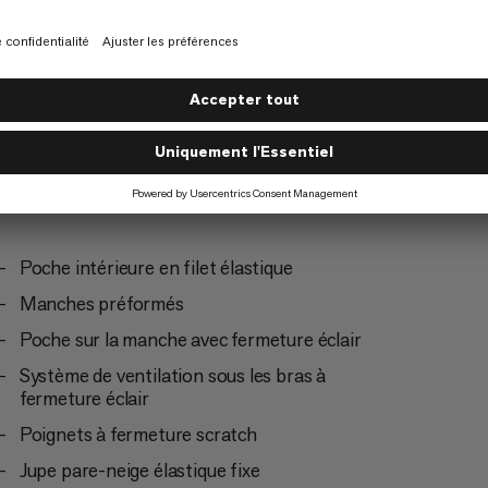
Poche intérieure en filet élastique
Manches préformés
Poche sur la manche avec fermeture éclair
Système de ventilation sous les bras à
fermeture éclair
Poignets à fermeture scratch
Jupe pare-neige élastique fixe