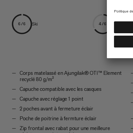
Ski
Freeriding
6/6
4/6
Corps matelassé en Ajungilak® OTI™ Element
recyclé 80 g/m²
Capuche compatible avec les casques
Capuche avec réglage 1 point
2 poches avant à fermeture éclair
Poche de poitrine à fermture éclair
Zip frontal avec rabat pour une meilleure