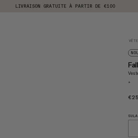
LIVRAISON GRATUITE À PARTIR DE €100
VÊT
NO
Fal
Veste
+
€2
SULA