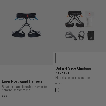
Ophir 4 Slide Climbing
Package
Kit de base pour l'escalade
Eiger Nordwand Harness
€150
€150
Baudrier d'alpinisme léger avec de
nombreuses fonctions
€90
€90