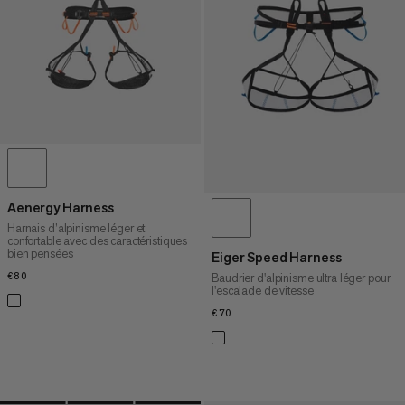
PRIX DÉCROISSANT
NOUVEAUTÉS
ÉVALUATION
Aenergy Harness
Harnais d’alpinisme léger et
confortable avec des caractéristiques
bien pensées
Eiger Speed Harness
€80
€80
Baudrier d'alpinisme ultra léger pour
l'escalade de vitesse
€70
€70