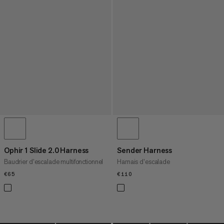
Ophir 1 Slide 2.0 Harness
Sender Harness
Baudrier d’escalade multifonctionnel
Harnais d’escalade
€65
€65
€110
€110