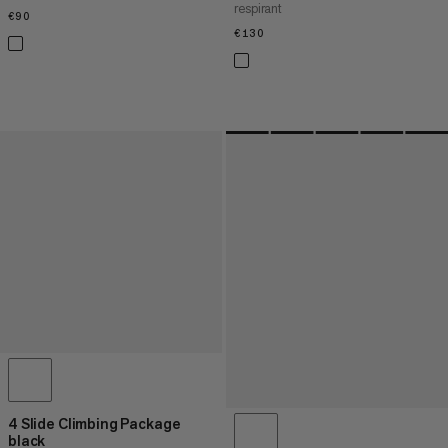
respirant
€90
€90
€130
€130
4 Slide Climbing Package
black