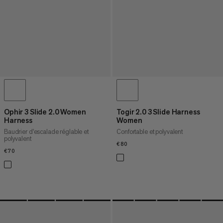
Ophir 3 Slide 2.0 Women
Togir 2.0 3 Slide Harness
Harness
Women
Baudrier d'escalade réglable et
Confortable et polyvalent
polyvalent
€80
€80
€70
€70