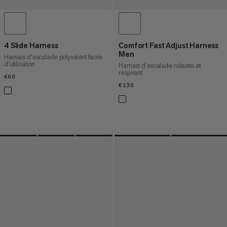
4 Slide Harness
Comfort Fast Adjust Harness
Men
Harnais d’escalade polyvalent facile
d’utilisation
Harnais d’escalade robuste et
respirant
€60
€60
€130
€130