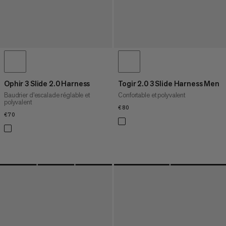
Ophir 3 Slide 2.0 Harness
Togir 2.0 3 Slide Harness Men
Baudrier d'escalade réglable et
Confortable et polyvalent
polyvalent
€80
€80
€70
€70