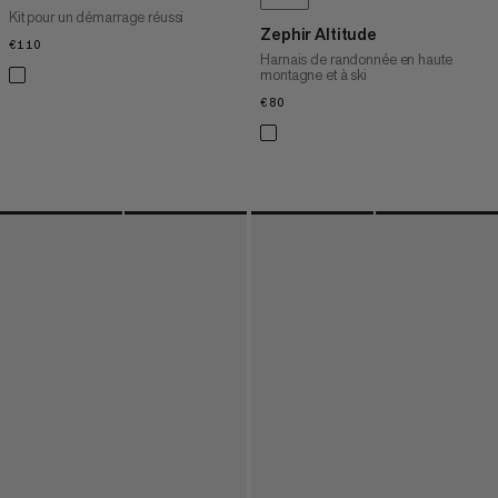
Kit pour un démarrage réussi
Zephir Altitude
€110
€110
Harnais de randonnée en haute
montagne et à ski
€80
€80