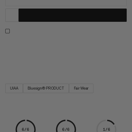
Le harnais d’escalade 4 Slide est idéal aussi bien pour les
grimpeurs débutants que chevronnés. Grâce à ses quatre
boucles Slide Bloc, il est facile à utiliser et s’adapte à toutes les
tailles et situations. Les deux boucles situées sur les hanches
permettent de régler rapidement le harnais...
UIAA
Bluesign® PRODUCT
Fair Wear
6/6
6/6
1/6