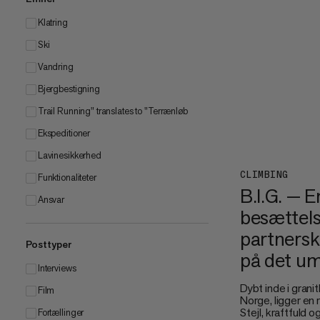
Klatring
Ski
Vandring
Bjergbestigning
Trail Running" translates to "Terrænløb
Ekspeditioner
Lavinesikkerhed
CLIMBING
Funktionaliteter
B.I.G. — E
Ansvar
besættels
partnersk
Posttyper
på det um
Interviews
Dybt inde i granit
Film
Norge, ligger en
Stejl, kraftfuld o
Fortællinger