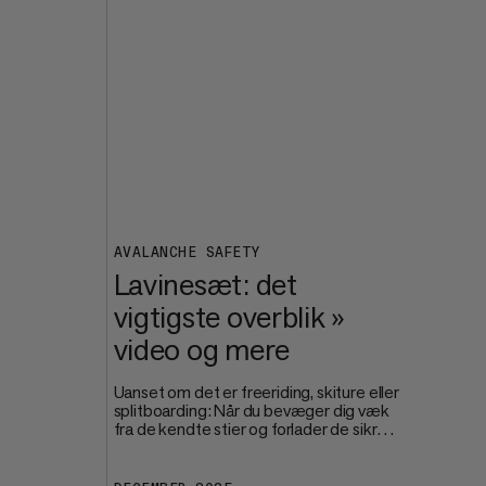
v
AVALANCHE SAFETY
Lavinesæt: det
vigtigste overblik »
video og mere
Uanset om det er freeriding, skiture eller
splitboarding: Når du bevæger dig væk
fra de kendte stier og forlader de sikre
omgivelser på pisten, bliver din egen og
t
gruppens sikkerhed altafgørende.
Lavinebeskyttelse begynder længe før,