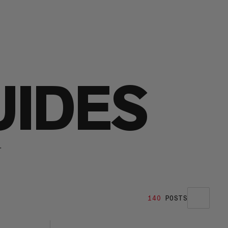
UIDES
r
140
POSTS