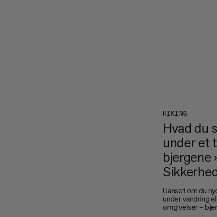
HIKING
Hvad du s
under et t
bjergene 
Sikkerhed
Uanset om du nyd
under vandring ell
omgivelser – bjer
at spøge med. At