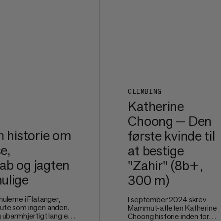
CLIMBING
Katherine
Choong — Den
n historie om
første kvinde til
e,
at bestige
ab og jagten
"Zahir" (8b+,
ulige
300 m)
hulerne i Flatanger,
I september 2024 skrev
 rute som ingen anden.
Mammut-atleten Katherine
g ubarmhjertigt lang er
Choong historie inden for