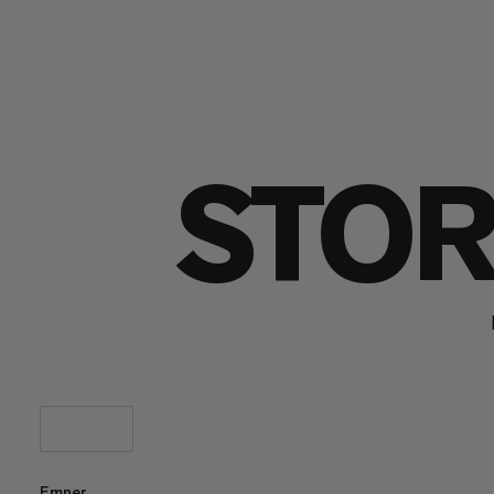
STOR
Emner