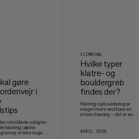
betydelig indvirkning på
komfort, stabilitet og dit
generelle velvære på stien.
Her er, hvad du bør vide om
vandresokker for at holde
dine fødder komfortable sel
efter lange kilometer på
stien.
CLIMBING
Hvilke typer
klatre- og
kal gøre
bouldergreb
ordenvejr i
findes der?
»
Klatring og bouldering er
stips
meget mere end bare en
intens træning – det er en
sofistikeret blanding af
er storslåede udsigter
teknik, problemløsning og
er klatring i alpine
præcise bevægelser. Uanse
APRIL 2026
gtorvejr er ikke noget
om du træner i
 se himlen blive mørk og