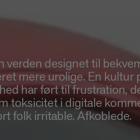
en verden designet til bekve
ret mere urolige. En kultur
thed har ført til frustration, 
m toksicitet i digitale komme
rt folk irritable. Afkoblede.