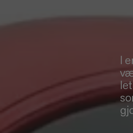
I 
væ
le
so
gjo