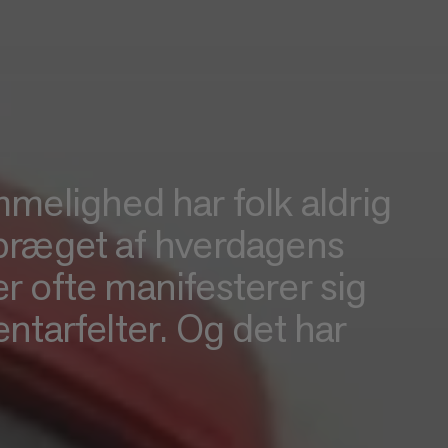
mmelighed har folk aldrig
 præget af hverdagens
der ofte manifesterer sig
ntarfelter. Og det har