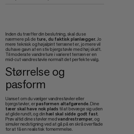
Inden du træffer din beslutning, skal du se
nærmere på de
ture, du faktisk planlægger
. Jo
mere teknisk og højalpint terrænet er, jo mere vil
du have gavn af en stiv bjergstøvle med høj skaft.
Til moderate vandreture i varieret terræn er en
mid-cut vandrestøvle normalt det perfekte valg.
Størrelse og
pasform
Uanset om du vælger vandrestøvler eller
bjergstøvler, er
pasformen altafgørende
. Dine
tæer skal have nok plads
til at bevæge sig uden
at glide rundt, og din
hæl skal sidde godt fast
.
Prøv altid dine støvler med
vandrestrømper
, og
simuler nedstigning ved at gå på en skrå overflade
for at få en realistisk fornemmelse.