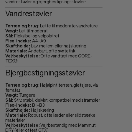
vandrestøvler og bjergbestigningsstøvler:
Vandrestøvler
Terræn og brug:
Lette til moderate vandreture
Vægt:
Let til moderat
Sål:
Fleksibel og velpolstret
Flex-indeks:
A4–A9
Skafthøjde:
Lav, mellem eller høj skæring
Materiale:
Åndebart, ofte syntetisk
Vejrbeskyttelse:
Ofte vandtæt med GORE-
TEX®
Bjergbestigningsstøvler
Terræn og brug:
Højalpint terræn, gletsjere, via
ferratas
Vægt:
Tungere
Sål:
Stiv, stabil, delvist kompatibel med strampler
Flex-indeks:
B1–B3
Skafthøjde:
Høj skæring
Materiale:
Robust, ofte læder eller slidstærke
materialer
Vejrbeskyttelse:
Vejrbestandig med Mammut
DRY (eller oftest GTX)