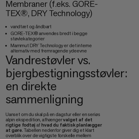
Membraner (f.eks. GORE-
TEX®, DRY Technology)
vandtæt og åndbart
GORE-TEX® anvendes bredt i begge
støvlekategorier
Mammut DRY Technology er det interne
alternativ med fremragende ydeevne
Vandrestøvler vs.
bjergbestigningsstøvler:
en direkte
sammenligning
Uanset om du skal på en dagstur eller en seriøs
alpin ekspedition, afhænger
valget af det
rigtige fodtøj
af
hvad du faktisk planlægger
at gøre
. Tabellen nedenfor giver dig et klart
overblik over de vigtigste forskelle mellem