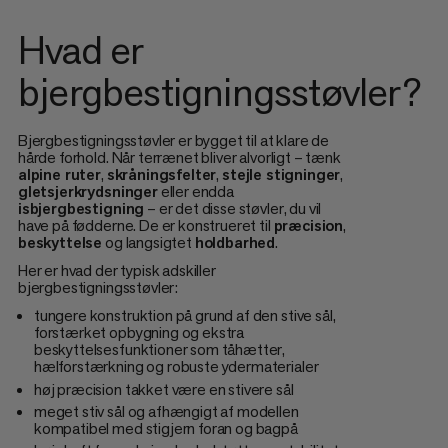
Hvad er
bjergbestigningsstøvler?
Bjergbestigningsstøvler er bygget til at klare de
hårde forhold. Når terrænet bliver alvorligt – tænk
alpine ruter
,
skråningsfelter
,
stejle stigninger
,
gletsjerkrydsninger
eller endda
isbjergbestigning
– er det disse støvler, du vil
have på fødderne. De er konstrueret til
præcision
,
beskyttelse
og langsigtet
holdbarhed
.
Her er hvad der typisk adskiller
bjergbestigningsstøvler:
tungere konstruktion på grund af den stive sål,
forstærket opbygning og ekstra
beskyttelsesfunktioner som tåhætter,
hælforstærkning og robuste ydermaterialer
høj præcision takket være en stivere sål
meget stiv sål og afhængigt af modellen
kompatibel med stigjern foran og bagpå