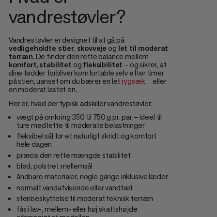
vandrestøvler?
Vandrestøvler er designet til at gå på
vedligeholdte stier
,
skovveje
og
let til moderat
terræn
. De finder den rette balance mellem
komfort
,
stabilitet
og
fleksibilitet
– og sikrer, at
dine fødder forbliver komfortable selv efter timer
på stien, uanset om du bærer en let
rygsæk
eller
en moderat lastet en.
Her er, hvad der typisk adskiller vandrestøvler:
vægt på omkring 350 til 750 g pr. par – ideel til
ture med lette til moderate belastninger
fleksibel sål for et naturligt skridt og komfort
hele dagen
præcis den rette mængde stabilitet
blød, polstret mellemsål
åndbare materialer, nogle gange inklusive læder
normalt vandafvisende eller vandtæt
stenbeskyttelse til moderat teknisk terræn
fås i lav-, mellem- eller høj skaftshøjde