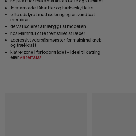
høj skaft for maksimal ankelstøtte og stabilitet
forstærkede tåhætter og hælbeskyttelse
ofte udstyret med isolering og en vandtæt
membran
delvist isoleret afhængigt af modellen
hos Mammut ofte fremstillet af læder
aggressivt ydersålsmønster for maksimal greb
og trækkraft
klatrerzone i forfodområdet – ideel til klatring
eller
via ferratas