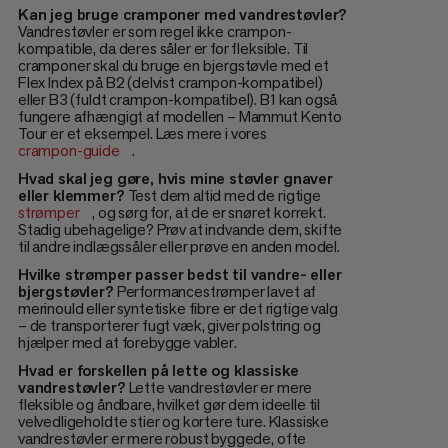
Kan jeg bruge cramponer med vandrestøvler?
Vandrestøvler er som regel ikke crampon-
kompatible, da deres såler er for fleksible. Til
cramponer skal du bruge en bjergstøvle med et
Flex Index på B2 (delvist crampon-kompatibel)
eller B3 (fuldt crampon-kompatibel). B1 kan også
fungere afhængigt af modellen – Mammut Kento
Tour er et eksempel. Læs mere i vores
crampon-guide
.
Hvad skal jeg gøre, hvis mine støvler gnaver
eller klemmer?
Test dem altid med de rigtige
strømper
, og sørg for, at de er snøret korrekt.
Stadig ubehagelige? Prøv at indvande dem, skifte
til andre indlægssåler eller prøve en anden model.
Hvilke strømper passer bedst til vandre- eller
bjergstøvler?
Performancestrømper lavet af
merinould eller syntetiske fibre er det rigtige valg
– de transporterer fugt væk, giver polstring og
hjælper med at forebygge vabler.
Hvad er forskellen på lette og klassiske
vandrestøvler?
Lette vandrestøvler er mere
fleksible og åndbare, hvilket gør dem ideelle til
velvedligeholdte stier og kortere ture. Klassiske
vandrestøvler er mere robust byggede, ofte