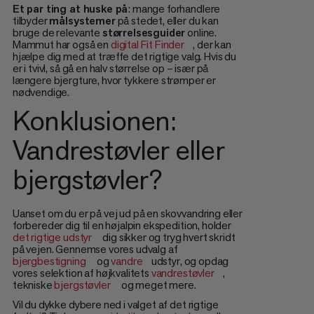
Et par ting at huske på
: mange forhandlere
tilbyder
målsystemer
på stedet, eller du kan
bruge de relevante
størrelsesguider
online.
Mammut har også en
digital Fit Finder
, der kan
hjælpe dig med at træffe det rigtige valg. Hvis du
er i tvivl, så gå en halv størrelse op – især på
længere bjergture, hvor tykkere strømper er
nødvendige.
Konklusionen:
Vandrestøvler eller
bjergstøvler?
Uanset om du er på vej ud på en skovvandring eller
forbereder dig til en højalpin ekspedition, holder
det rigtige udstyr
dig sikker og tryg hvert skridt
på vejen. Gennemse vores udvalg af
bjergbestigning
og
vandre
udstyr, og opdag
vores selektion af højkvalitets
vandrestøvler
,
tekniske
bjergstøvler
og meget mere.
Vil du dykke dybere ned i valget af det rigtige