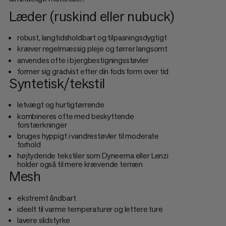
Læder (ruskind eller nubuck)
robust, langtidsholdbart og tilpasningsdygtigt
kræver regelmæssig pleje og tørrer langsomt
anvendes ofte i bjergbestigningsstøvler
former sig gradvist efter din fods form over tid
Syntetisk/tekstil
letvægt og hurtigtørrende
kombineres ofte med beskyttende
forstærkninger
bruges hyppigt i vandrestøvler til moderate
forhold
højtydende tekstiler som Dyneema eller Lenzi
holder også til mere krævende terræn
Mesh
ekstremt åndbart
ideelt til varme temperaturer og lettere ture
lavere slidstyrke