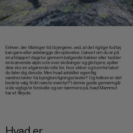
Enhver, der tilbringer tid i bjergene, ved, at det rigtige fodtøj
kan gøre eller ødelægge din oplevelse. Uanset om du er på
en afslappet dagstur gennem bølgende bakker eller tackler
en krævende alpin rute over skråninger og gletsjere, spiller
dine sko en afgørende rolle for, hvor sikker og komfortabel
du føler dig derude. Men hvad adskiller egentlig
vandrestøvler fra bjergbestigningsstøvler? Og hvilken er det
bedste valg til dit næste eventyr? I denne guide gennemgår
vi de vigtigste forskelle og ser nærmere på, hvad Mammut
har at tilbyde.
Hvad er