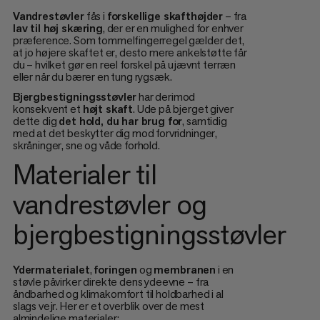
Vandrestøvler
fås i
forskellige skafthøjder
– fra
lav til høj skæring
, der er en mulighed for enhver
præference. Som tommelfingerregel gælder det,
at jo højere skaftet er, desto mere ankelstøtte får
du – hvilket gør en reel forskel på ujævnt terræn
eller når du bærer en tung rygsæk.
Bjergbestigningsstøvler
har derimod
konsekvent et
højt skaft
. Ude på bjerget giver
dette dig
det hold, du har brug for
, samtidig
med at det beskytter dig mod forvridninger,
skråninger, sne og våde forhold.
Materialer til
vandrestøvler og
bjergbestigningsstøvler
Ydermaterialet
,
foringen
og
membranen
i en
støvle påvirker direkte dens ydeevne – fra
åndbarhed og klimakomfort til holdbarhed i al
slags vejr. Her er et overblik over de mest
almindelige materialer: