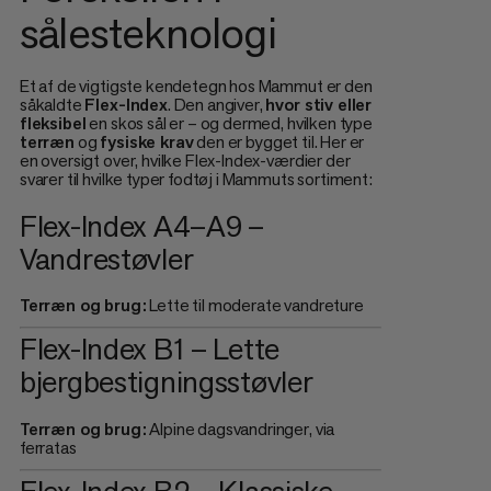
sålesteknologi
Et af de vigtigste kendetegn hos Mammut er den
såkaldte
Flex-Index
. Den angiver,
hvor stiv eller
fleksibel
en skos sål er – og dermed, hvilken type
terræn
og
fysiske krav
den er bygget til. Her er
en oversigt over, hvilke Flex-Index-værdier der
svarer til hvilke typer fodtøj i Mammuts sortiment:
Flex-Index A4–A9 –
Vandrestøvler
Terræn og brug:
Lette til moderate vandreture
Flex-Index B1 – Lette
bjergbestigningsstøvler
Terræn og brug:
Alpine dagsvandringer, via
ferratas
Flex-Index B2 – Klassiske