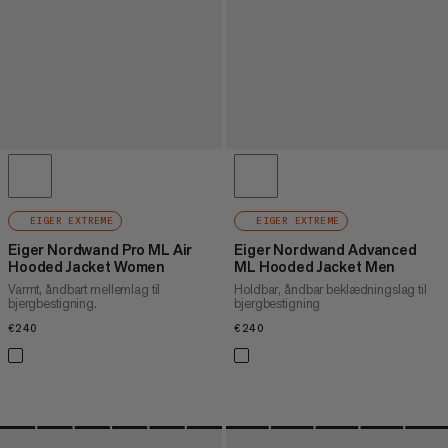
EIGER EXTREME
EIGER EXTREME
Eiger Nordwand Pro ML Air
Eiger Nordwand Advanced
Hooded Jacket Women
ML Hooded Jacket Men
Varmt, åndbart mellemlag til
Holdbar, åndbar beklædningslag til
bjergbestigning.
bjergbestigning
€240
€240
€240
€240