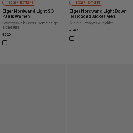
EIGER EXTREME
EIGER EXTREME
Eiger Nordwand Light SO
Eiger Nordwand Light Down
Pants Women
IN Hooded Jacket Men
Letvægtsskalbukser til sommerlige
Allsidig, letvægts dunjakke.
alpine ture
€500
€500
€220
€220