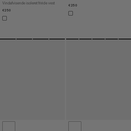
Vindafvisende isoleret friride vest
€250
€250
€250
€250