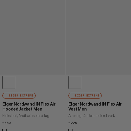
EIGER EXTREME
EIGER EXTREME
Eiger Nordwand IN Flex Air
Eiger Nordwand IN Flex Air
Hooded Jacket Men
Vest Men
Fleksibelt, åndbart isoleret lag
Alsindig, åndbar isoleret vest.
€350
€350
€220
€220