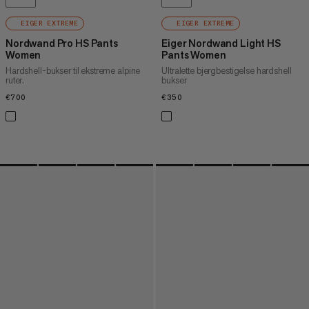
EIGER EXTREME
EIGER EXTREME
Nordwand Pro HS Pants
Eiger Nordwand Light HS
Women
Pants Women
Hardshell-bukser til ekstreme alpine
Ultralette bjergbestigelse hardshell
ruter.
bukser
€700
€700
€350
€350