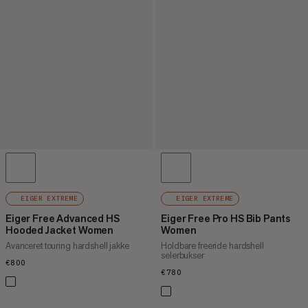
EIGER EXTREME
EIGER EXTREME
Eiger Free Advanced HS
Eiger Free Pro HS Bib Pants
Hooded Jacket Women
Women
Avanceret touring hardshell jakke
Holdbare freeride hardshell
selerbukser
€800
€800
€780
€780