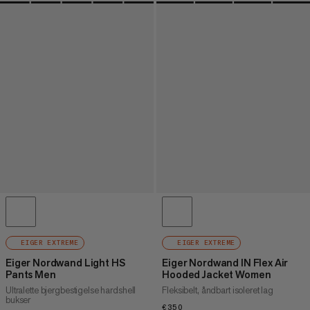
EIGER EXTREME
EIGER EXTREME
Eiger Nordwand Light HS
Eiger Nordwand IN Flex Air
Pants Men
Hooded Jacket Women
Ultralette bjergbestigelse hardshell
Fleksibelt, åndbart isoleret lag
bukser
€350
€350