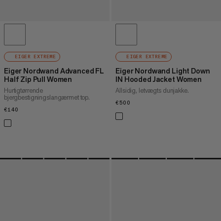
EIGER EXTREME
EIGER EXTREME
Eiger Nordwand Advanced FL
Eiger Nordwand Light Down
Half Zip Pull Women
IN Hooded Jacket Women
Hurtigtørrende
Allsidig, letvægts dunjakke.
bjergbestigningslangærmet top.
€500
€500
€140
€140