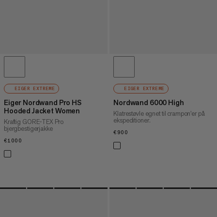
EIGER EXTREME
EIGER EXTREME
Eiger Nordwand Pro HS
Nordwand 6000 High
Hooded Jacket Women
Klatrestøvle egnet til crampon'er på
ekspeditioner.
Kraftig GORE-TEX Pro
bjergbestigerjakke
€900
€900
€1000
€1000