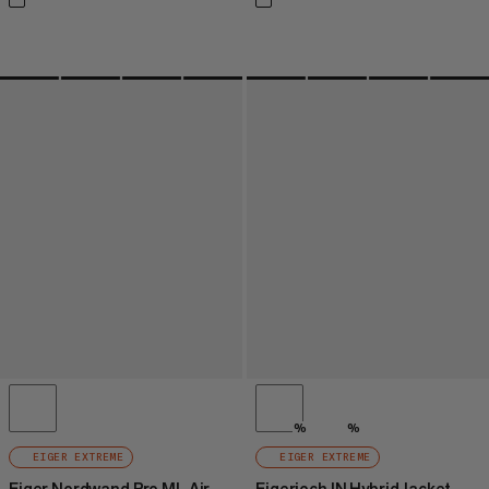
%
%
EIGER EXTREME
EIGER EXTREME
Eiger Nordwand Pro ML Air
Eigerjoch IN Hybrid Jacket