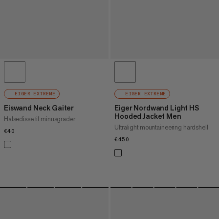
EIGER EXTREME
EIGER EXTREME
Eiswand Neck Gaiter
Eiger Nordwand Light HS
Hooded Jacket Men
Halsedisse til minusgrader
Ultralight mountaineering hardshell
€40
€40
€450
€450