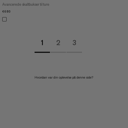
Avancerede skaltbukser til ture
€680
€680
1
2
3
Hvordan var din oplevelse på denne side?