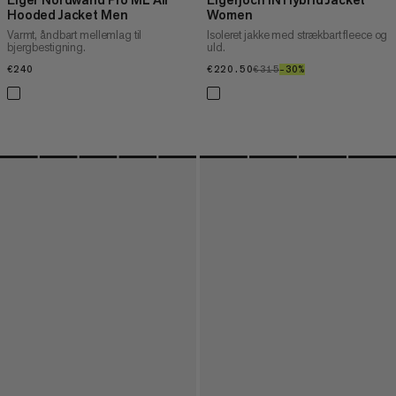
Hooded Jacket Men
Women
Varmt, åndbart mellemlag til
Isoleret jakke med strækbart fleece og
bjergbestigning.
uld.
€240
€240
€220.50
€220.50
€315
€315
–30%
30%