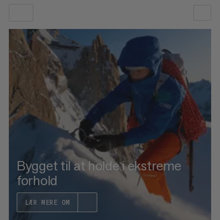
VORES ANBEFALING
PRIS LAV TIL HØJ
PRIS HØJ TIL LAV
HVAD ER NYT
VURDERING
Bygget til at holde i ekstreme
forhold
LÆR MERE OM