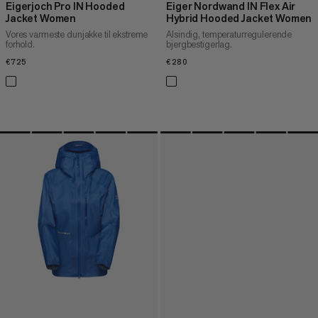
Eigerjoch Pro IN Hooded
Eiger Nordwand IN Flex Air
Jacket Women
Hybrid Hooded Jacket Women
Vores varmeste dunjakke til ekstreme
Alsindig, temperaturregulerende
forhold.
bjergbestigerlag.
€725
€725
€280
€280