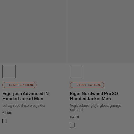
EIGER EXTREME
EIGER EXTREME
Eigerjoch Advanced IN
Eiger Nordwand Pro SO
Hooded Jacket Men
Hooded Jacket Men
Let og robust isoleret jakke
Vejrbestandig bjergbestignings
softshell
€480
€480
€400
€400