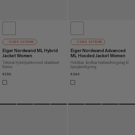
EIGER EXTREME
EIGER EXTREME
Eiger Nordwand ML Hybrid
Eiger Nordwand Advanced
Jacket Women
ML Hooded Jacket Women
Teknisk hybridjakke med strækbart
Holdbar, åndbar beklædningslag til
fleece.
bjergbestigning
€250
€250
€240
€240