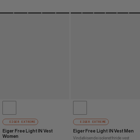
EIGER EXTREME
EIGER EXTREME
Eiger Free Light IN Vest
Eiger Free Light IN Vest Men
Women
Vindafvisende isoleret friride vest