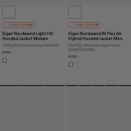
EIGER EXTREME
EIGER EXTREME
Eiger Nordwand Light HS
Eiger Nordwand IN Flex Air
Hooded Jacket Women
Hybrid Hooded Jacket Men
Ultralight mountaineering hardshell
Alsindig, temperaturregulerende
bjergbestigerlag.
€450
€450
€280
€280