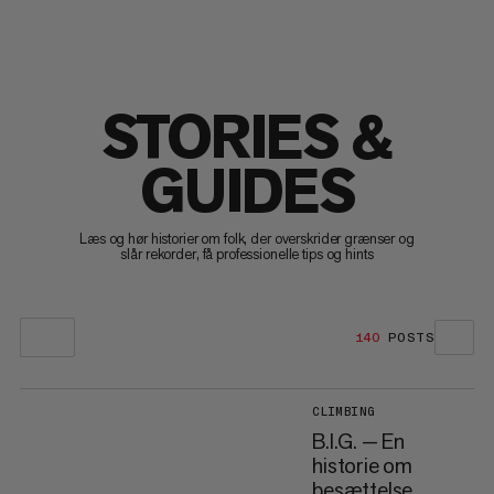
STORIES &
GUIDES
Læs og hør historier om folk, der overskrider grænser og
slår rekorder, få professionelle tips og hints
140
POSTS
CLIMBING
B.I.G. — En
historie om
besættelse,