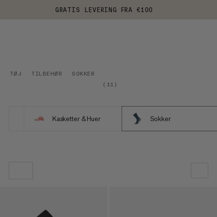
GRATIS LEVERING FRA €100
TØJ
TILBEHØR
SOKKER
(
11
)
Kasketter & Huer
Sokker
VORES ANBEFALING
PRIS LAV TIL HØJ