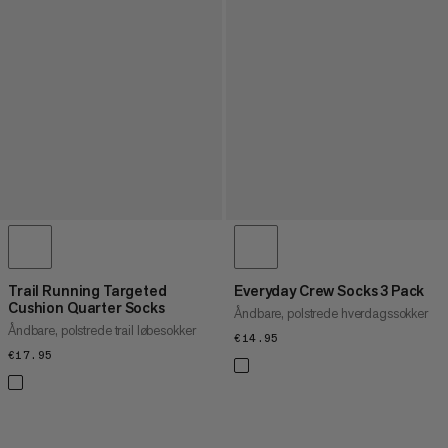
Trail Running Targeted
Everyday Crew Socks 3 Pack
Cushion Quarter Socks
Åndbare, polstrede hverdagssokker
Åndbare, polstrede trail løbesokker
€14.95
€14.95
€17.95
€17.95