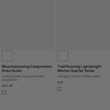
Mountaineering Compression
Trail Running Lightweight
Knee Socks
Merino Quarter Socks
Hurtigtørrende, komprimerende
Letvægt, holdbare trailløb sokker
bjergsokker
€20
€20
€24.95
€24.95