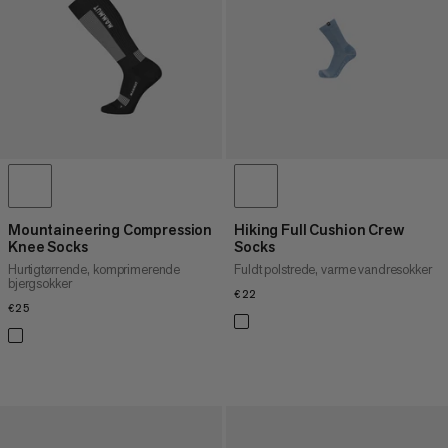
PRIS HØJ TIL LAV
HVAD ER NYT
VURDERING
Mountaineering Compression
Hiking Full Cushion Crew
Knee Socks
Socks
Hurtigtørrende, komprimerende
Fuldt polstrede, varme vandresokker
bjergsokker
€22
€22
€25
€25