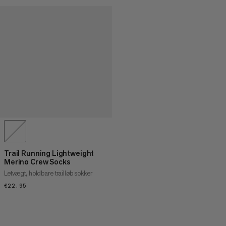
Trail Running Lightweight
Merino Crew Socks
Letvægt, holdbare trailløb sokker
€22.95
€22.95