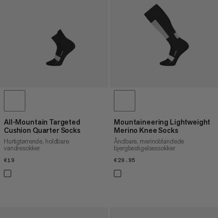
All-Mountain Targeted
Mountaineering Lightweight
Cushion Quarter Socks
Merino Knee Socks
Hurtigtørrende, holdbare
Åndbare, merinoblandede
vandresokker
bjergbestigelsessokker
€19
€19
€29.95
€29.95