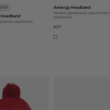
Aenergy Headband
DDED
Sømløst genanvendt nylonfunktion
t Headband
pandebånd.
øjtydende pandebånd.
€27
€27