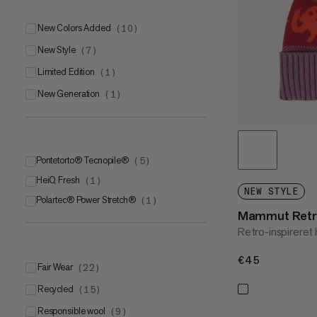
New Colors Added
(
10
)
New Style
(
7
)
Limited Edition
(
1
)
New Generation
(
1
)
Pontetorto® Tecnopile®
(
5
)
HeiQ Fresh
(
1
)
NEW STYLE
Polartec® Power Stretch®
(
1
)
Mammut Retr
Retro-inspireret
€45
€45
Fair Wear
(
22
)
Recycled
(
15
)
Responsible wool
(
9
)