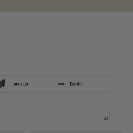
Handsker
Bælter
24
VORES ANBEFALING