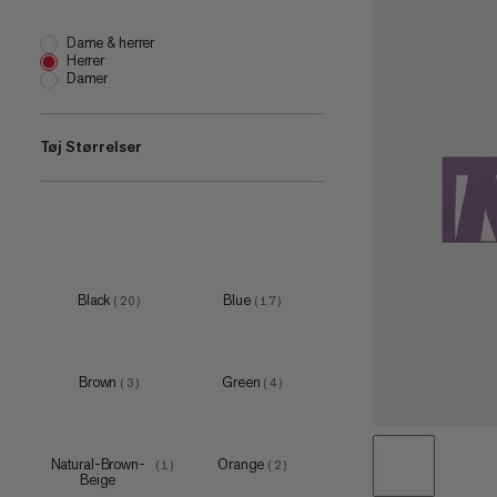
Dame & herrer
Herrer
Damer
Tøj Størrelser
one size
(
23
)
S-M
(
1
)
L-XL
(
1
)
Black
Blue
(
20
)
(
17
)
Brown
Green
(
3
)
(
4
)
Natural-Brown-
Orange
(
1
)
(
2
)
Beige