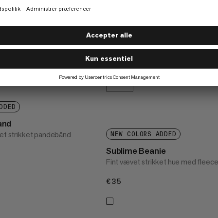
DDED
and
ret strikket pandebånd
NEW COLORS ADDED
Sublime Beanie
Fint vævet strikket hue med fleece
€35
€35