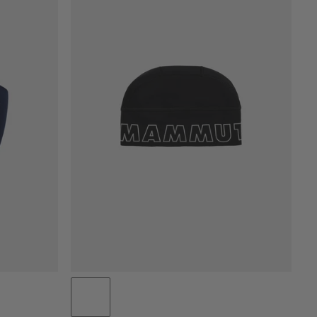
PRIS LAV TIL HØJ
PRIS HØJ TIL LAV
HVAD ER NYT
VURDERING