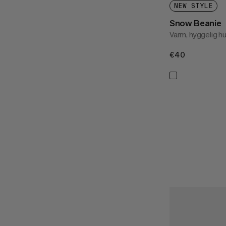
NEW STYLE
Snow Beanie
Varm, hyggelig h
€40
€40