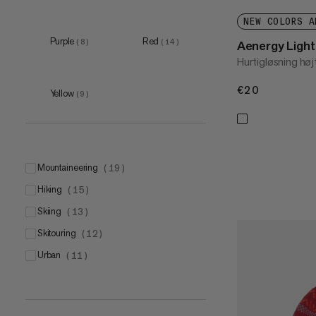
NEW COLORS A
Purple
Red
(
8
)
(
14
)
Aenergy Ligh
Hurtigløsning h
€20
€20
Yellow
(
9
)
mountaineering
(
19
)
hiking
(
15
)
skiing
(
13
)
skitouring
(
12
)
urban
(
11
)