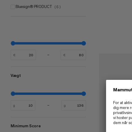
bluesign® PRODUCT
(
6
)
€
€
Vægt
g
g
Minimum Score