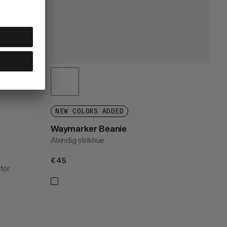
NEW COLORS ADDED
Waymarker Beanie
Alsindig strikhue
€45
€45
fór