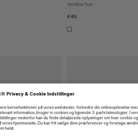
Vendbar hue
€45
€45