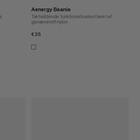
Aenergy Beanie
s
Tætsiddende funktionel kasket lavet af
genanvendt nylon
€35
€35