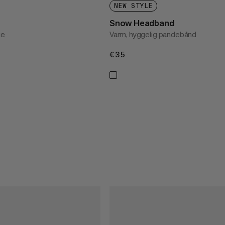
NEW STYLE
Snow Headband
ue
Varm, hyggelig pandebånd
€35
€35