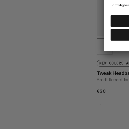
NEW COLORS A
Tweak Headb
Bredt fleecet fo
€30
€30