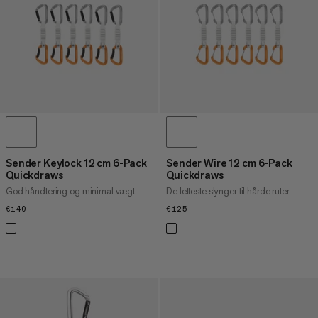
PRIS HØJ TIL LAV
HVAD ER NYT
VURDERING
Sender Keylock 12 cm 6-Pack
Sender Wire 12 cm 6-Pack
Quickdraws
Quickdraws
God håndtering og minimal vægt
De letteste slynger til hårde ruter
€140
€140
€125
€125