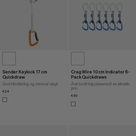
Sender Keylock 17 cm
Crag Wire 10 cm Indicator 6-
Quickdraw
Pack Quickdraws
God håndtering og minimal vægt
Året rundt høj ydeevne til en attraktiv
pris.
€24
€24
€80
€80