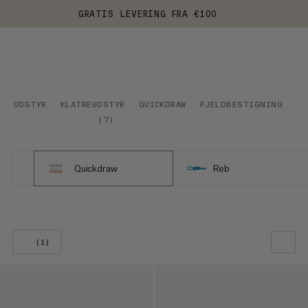
GRATIS LEVERING FRA €100
UDSTYR
KLATREUDSTYR
QUICKDRAW
FJELDBESTIGNING
(
7
)
Quickdraw
Reb
(1)
VORES ANBEFALING
PRIS LAV TIL HØJ