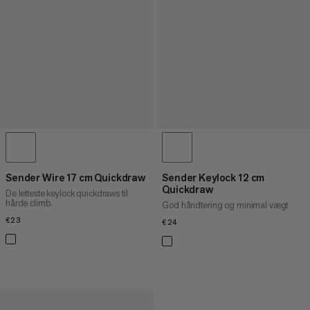
Sender Wire 17 cm Quickdraw
Sender Keylock 12 cm
Quickdraw
De letteste keylock quickdraws til
hårde climb.
God håndtering og minimal vægt
€23
€23
€24
€24