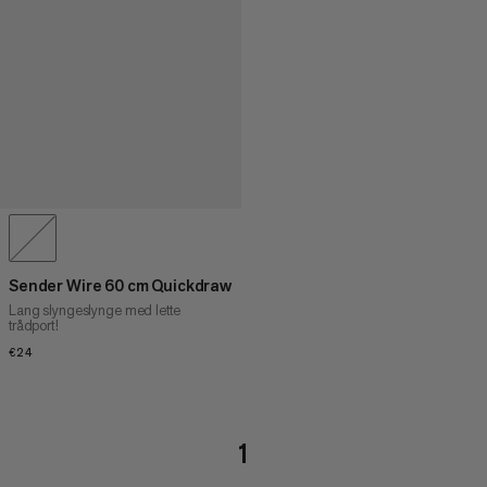
Sender Wire 60 cm Quickdraw
Lang slyngeslynge med lette
trådport!
€24
€24
1