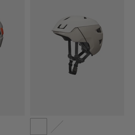
PRIS LAV TIL HØJ
PRIS HØJ TIL LAV
HVAD ER NYT
VURDERING