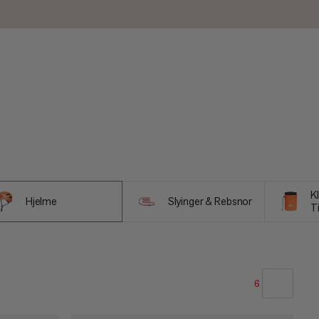
K
Hjelme
Slyinger & Rebsnor
T
6
VORES ANBEFALING