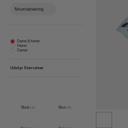
Mountaineering
Dame & herrer
Herrer
Damer
Udstyr Størrelser
one size
(
1
)
52-57cm
(
2
)
56-61cm
(
1
)
Black
Blue
(
1
)
(
2
)
51-55cm
(
2
)
55-59cm
(
2
)