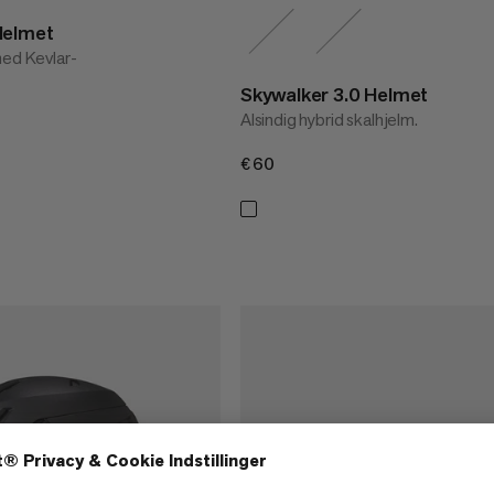
Helmet
med Kevlar-
Skywalker 3.0 Helmet
Alsindig hybrid skalhjelm.
€60
€60