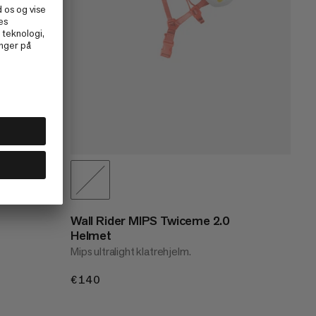
Wall Rider MIPS Twiceme 2.0
Helmet
Mips ultralight klatrehjelm.
€140
€140