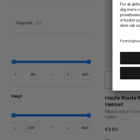
Recycled
(
5
)
€
€
Vægt
Haute Route 
Helmet
Mips Evolve Core,
hjelm
g
g
€160
€160