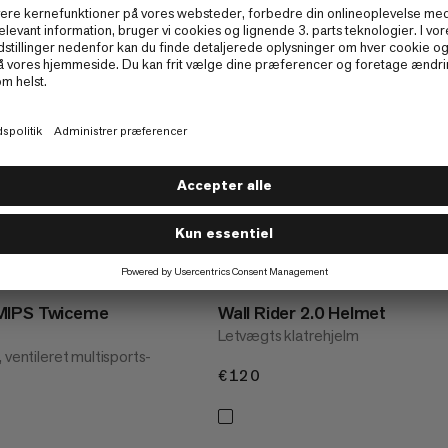
MIPS Twiceme
Wall Rider 2.0 Helmet
Letvægts klatrehjelm
 ventileret multisports-
€120
€120