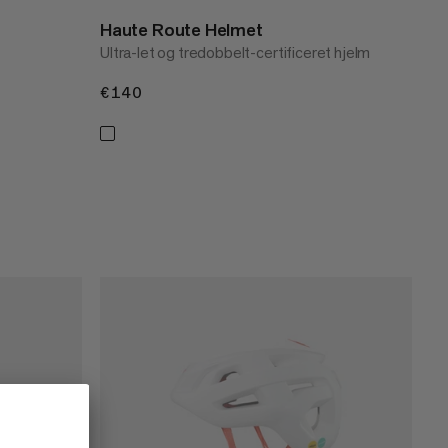
Haute Route Helmet
Ultra-let og tredobbelt-certificeret hjelm
€140
€140