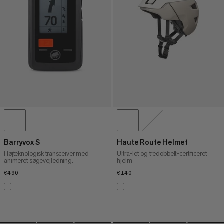
PRIS HØJ TIL LAV
HVAD ER NYT
VURDERING
Barryvox S
Haute Route Helmet
Højteknologisk transceiver med
Ultra-let og tredobbelt-certificeret
animeret søgevejledning.
hjelm
€490
€490
€140
€140