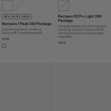
Barryvox S2 Pro Light 280
NEW COLORS ADDED
Package
Barryvox 1 Peak 240 Package
Letvægts højtydende sæt med skovl,
Sæt inklusive skovl, sonde og
sonde og innovativt Barryvox® S2
Barryvox® 1 lavine transceiver
lavineudsender med revolutionær
søgestøtte
€435
€435
€620
€620