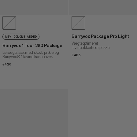
Barryvox Package Pro Light
NEW COLORS ADDED
Vægtsoptimeret
Barryvox 1 Tour 280 Package
lavinesikkerhedspakke.
Letvægts sæt med skovl, probe og
€485
€485
Barryvox® 1 lavine transceiver.
€420
€420