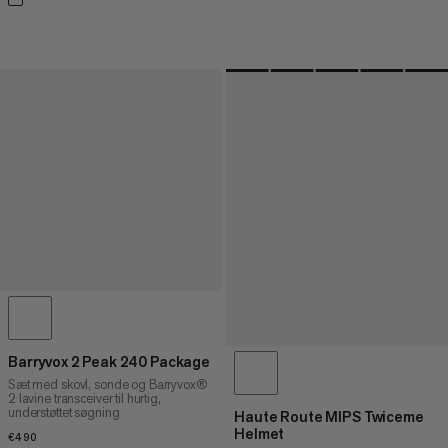
Barryvox 2 Peak 240 Package
Sæt med skovl, sonde og Barryvox®
2 lavine transceiver til hurtig,
understøttet søgning
Haute Route MIPS Twiceme
Helmet
€490
€490