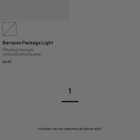
Barryvox Package Light
Pålideligt letvægts
lavinesikkerhedspakke
€445
€445
1
Hvordan var din oplevelse på denne side?