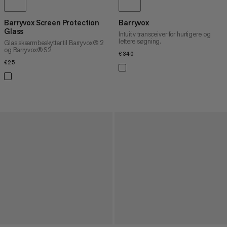
Barryvox Screen Protection
Barryvox
Glass
Intuitiv transceiver for hurtigere og
lettere søgning.
Glas skærmbeskytter til Barryvox® 2
og Barryvox® S2
€340
€340
€25
€25