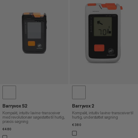
Barryvox S2
Barryvox 2
Kompakt, intuitiv lavine-transceiver
Kompakt, intuitiv lavine-transceiver til
med revolutionær søgestøtte til hurtig,
hurtig, understøttet søgning
præcis søgning
€380
€380
€480
€480