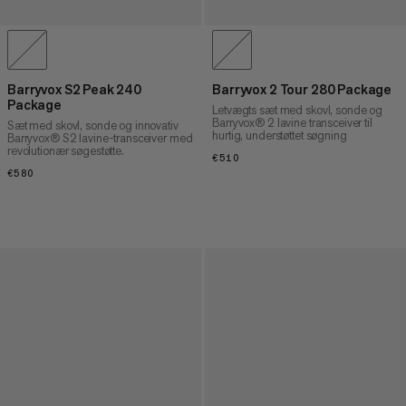
Barryvox S2 Peak 240
Barryvox 2 Tour 280 Package
Package
Letvægts sæt med skovl, sonde og
Barryvox® 2 lavine transceiver til
Sæt med skovl, sonde og innovativ
hurtig, understøttet søgning
Barryvox® S2 lavine-transceiver med
revolutionær søgestøtte.
€510
€510
€580
€580