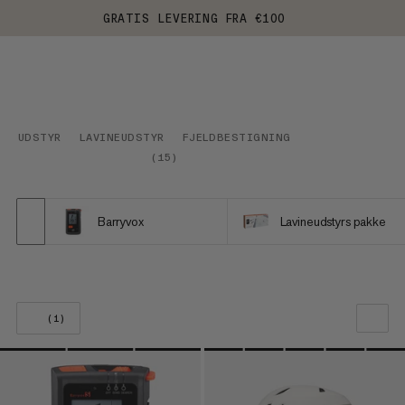
GRATIS LEVERING FRA €100
UDSTYR
LAVINEUDSTYR
FJELDBESTIGNING
(
15
)
Barryvox
Lavineudstyrs pakke
(1)
VORES ANBEFALING
PRIS LAV TIL HØJ