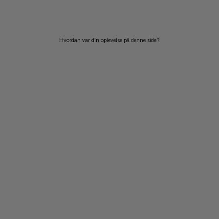
PRIS HØJ TIL LAV
HVAD ER NYT
Hvordan var din oplevelse på denne side?
VURDERING