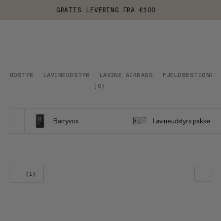
GRATIS LEVERING FRA €100
UDSTYR
LAVINEUDSTYR
LAVINE AIRBAGS
FJELDBESTIGNIN
(
0
)
Barryvox
Lavineudstyrs pakke
(1)
VORES ANBEFALING
PRIS LAV TIL HØJ