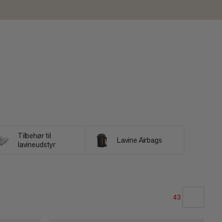
Tilbehør til
Lavine Airbags
lavineudstyr
43
VORES ANBEFALING