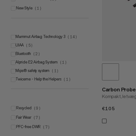
New Style
(
1
)
Mammut Airbag Technology 3
(
14
)
UIAA
(
5
)
Bluetooth
(
2
)
Alpride E2 Airbag System
(
1
)
Mips® safety system
(
1
)
Twiceme - Help the Helpers
(
1
)
Carbon Probe 
Kompakt, letvægt
Recycled
€105
€105
(
9
)
Fair Wear
(
7
)
PFC-free DWR
(
7
)