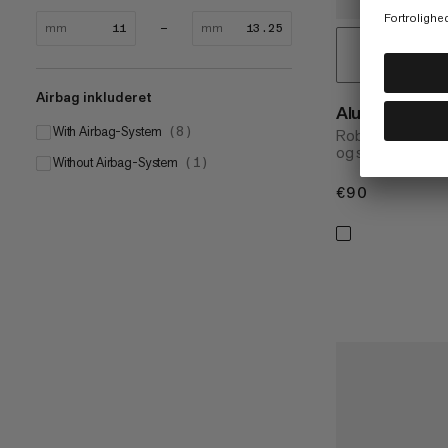
mm
mm
Airbag inkluderet
Alugator Pro 
With Airbag-System
(
8
)
Robust, præstatio
og skredredning.
Without Airbag-System
(
1
)
€90
€90