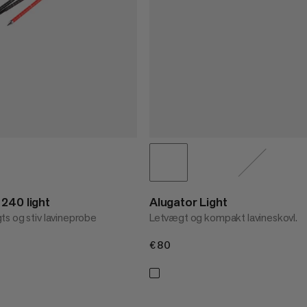
240 light
Alugator Light
s og stiv lavineprobe
Letvægt og kompakt lavineskovl.
€80
€80