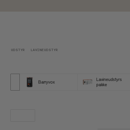
UDSTYR
LAVINEUDSTYR
Lavineudstyrs
Barryvox
pakke