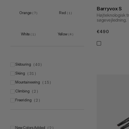
51-55cm
Barryvox S
(
2
)
Orange
Red
(
7
)
(
1
)
Højteknologisk t
55-59cm
(
2
)
søgevejledning.
59-63cm
(
1
)
€490
€490
White
Yellow
(
1
)
(
4
)
skitouring
(
40
)
skiing
(
31
)
mountaineering
(
15
)
climbing
(
2
)
freeriding
(
2
)
New Colors Added
(
2
)