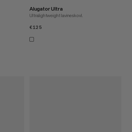
Alugator Ultra
Ultralightweight lavineskovl.
€125
€125