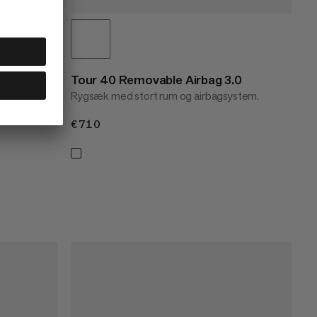
Tour 40 Removable Airbag 3.0
Rygsæk med stort rum og airbagsystem.
€710
€710