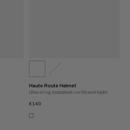
Haute Route Helmet
Ultra-let og tredobbelt-certificeret hjelm
€140
€140