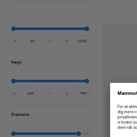
€
€
Vægt
g
g
Diameter