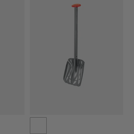
PRIS LAV TIL HØJ
PRIS HØJ TIL LAV
HVAD ER NYT
VURDERING