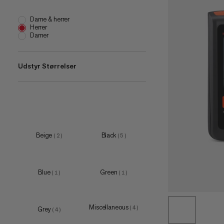
Dame & herrer
Herrer
Damer
Udstyr Størrelser
one size
(
25
)
20 L
(
1
)
22 L
(
1
)
Beige
Black
(
2
)
(
5
)
28 L
(
1
)
30 L
(
1
)
Blue
Green
(
1
)
(
1
)
40 L
(
1
)
45 L
(
1
)
Miscellaneous
(
4
)
Grey
(
4
)