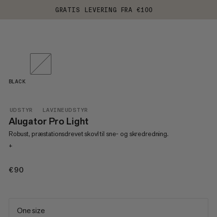
GRATIS LEVERING FRA €100
BLACK
UDSTYR
LAVINEUDSTYR
Alugator Pro Light
Robust, præstationsdrevet skovl til sne- og skredredning.
+
€90
€90
One size