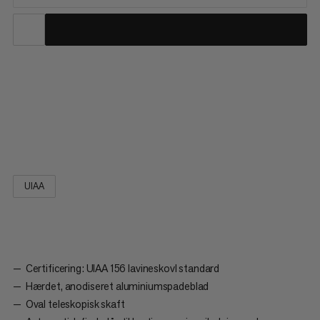
Du kan regne med Alugator Pro Light i ekstreme situationer.
Denne lavineskovl har et hårdt og anodiseret aluminiumsblad,
der er designet specifikt til at skære igennem lavineaffald. Med
det største blad i vores skovl-sortiment handler Alugator Pro
Light om præstation, når det virkelig gælder. Det...
UIAA
Certificering: UIAA 156 lavineskovl standard
Hærdet, anodiseret aluminiumspadeblad
Oval teleskopisk skaft