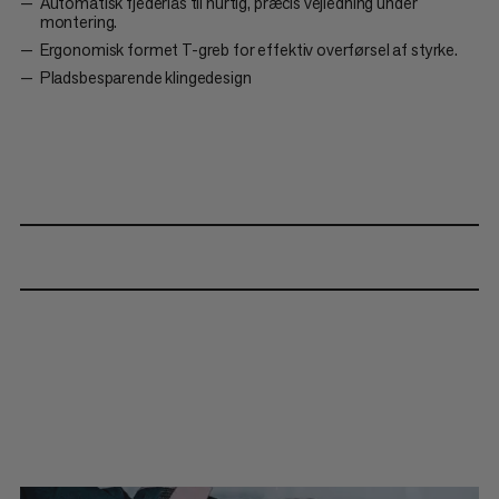
Automatisk fjederlås til hurtig, præcis vejledning under
montering.
Ergonomisk formet T-greb for effektiv overførsel af styrke.
Pladsbesparende klingedesign