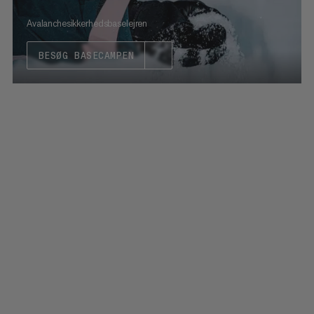
Avalanchesikkerhedsbaselejren
BESØG BASECAMPEN