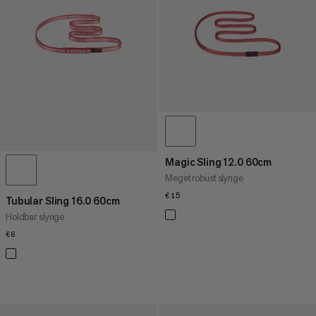
PRIS HØJ TIL LAV
HVAD ER NYT
VURDERING
Magic Sling 12.0 60cm
Meget robust slynge
€15
€15
Tubular Sling 16.0 60cm
Holdbar slynge
€6
€6