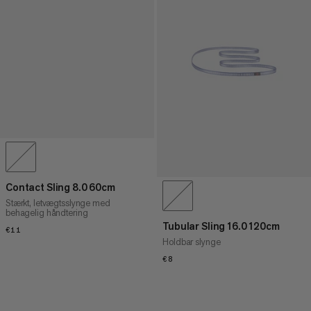
Contact Sling 8.0 60cm
Stærkt, letvægtsslynge med
behagelig håndtering
Tubular Sling 16.0 120cm
€11
€11
Holdbar slynge
€8
€8