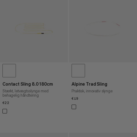
Contact Sling 8.0 180cm
Alpine Trad Sling
Stærkt, letvægtsslynge med
Praktisk, innovativ slynge
behagelig håndtering
€19
€19
€22
€22