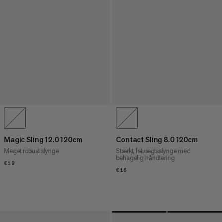
Magic Sling 12.0 120cm
Contact Sling 8.0 120cm
Meget robust slynge
Stærkt, letvægtsslynge med
behagelig håndtering
€19
€19
€16
€16