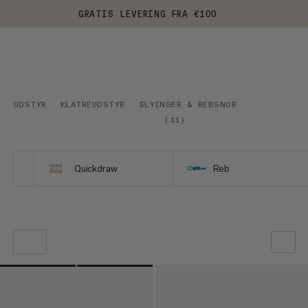
GRATIS LEVERING FRA €100
UDSTYR
KLATREUDSTYR
SLYINGER & REBSNOR
(
11
)
Quickdraw
Reb
VORES ANBEFALING
PRIS LAV TIL HØJ