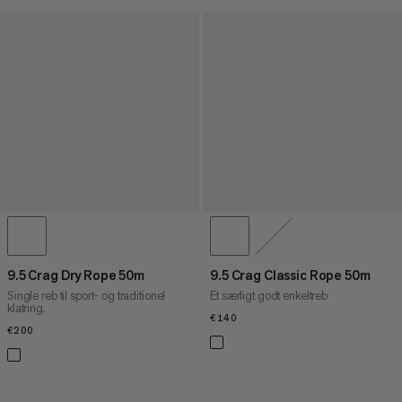
9.5 Crag Dry Rope 50m
9.5 Crag Classic Rope 50m
Single reb til sport- og traditionel
Et særligt godt enkeltreb
klatring.
€140
€140
€200
€200