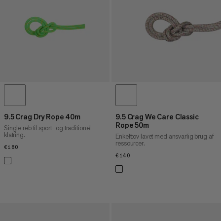
9.5 Crag Dry Rope 40m
9.5 Crag We Care Classic
Rope 50m
Single reb til sport- og traditionel
klatring.
Enkelttov lavet med ansvarlig brug af
ressourcer.
€180
€180
€140
€140