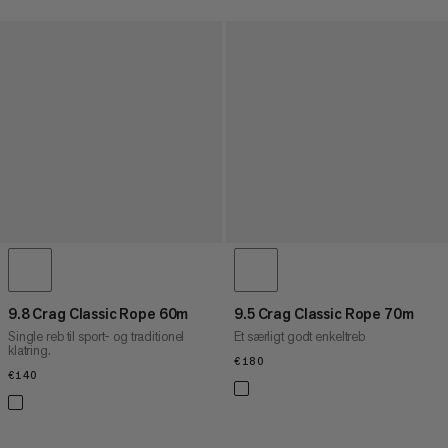
9.8 Crag Classic Rope 60m
9.5 Crag Classic Rope 70m
Single reb til sport- og traditionel
Et særligt godt enkeltreb
klatring.
€180
€180
€140
€140