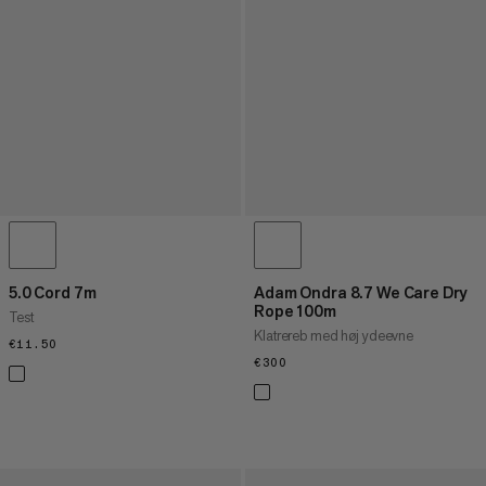
5.0 Cord 7m
Adam Ondra 8.7 We Care Dry
Rope 100m
Test
Klatrereb med høj ydeevne
€11.50
€11.50
€300
€300