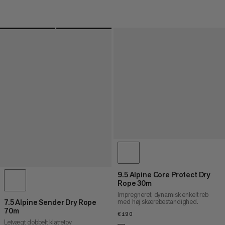
9.5 Alpine Core Protect Dry
Rope 30m
Impregneret, dynamisk enkelt reb
med høj skærebestandighed.
7.5 Alpine Sender Dry Rope
70m
€190
€190
Letvægt dobbelt klatretov