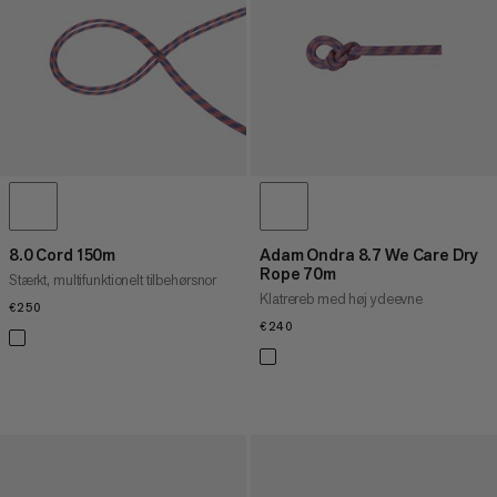
PRIS HØJ TIL LAV
HVAD ER NYT
VURDERING
8.0 Cord 150m
Adam Ondra 8.7 We Care Dry
Rope 70m
Stærkt, multifunktionelt tilbehørsnor
Klatrereb med høj ydeevne
€250
€250
€240
€240