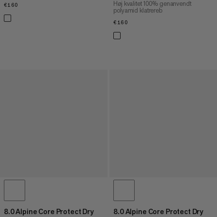
Høj kvalitet 100% genanvendt
€160
€160
polyamid klatrereb
€160
€160
8.0 Alpine Core Protect Dry
8.0 Alpine Core Protect Dry