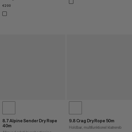
€200
€200
8.7 Alpine Sender Dry Rope
9.8 Crag Dry Rope 50m
40m
Holdbar, multifunktionel klatrereb