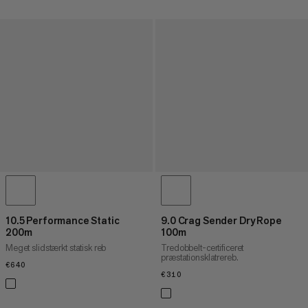
10.5 Performance Static
9.0 Crag Sender Dry Rope
200m
100m
Meget slidstærkt statisk reb
Tredobbelt-certificeret
præstationsklatrereb.
€640
€640
€310
€310