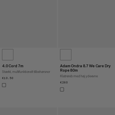
4.0 Cord 7m
Adam Ondra 8.7 We Care Dry
Rope 80m
Stærkt, multifunktionelt tilbehørsnor
Klatrereb med høj ydeevne
€10.50
€10.50
€260
€260