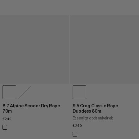
8.7 Alpine Sender Dry Rope
9.5 Crag Classic Rope
70m
Duodess 80m
Et særligt godt enkeltreb
€240
€240
€240
€240