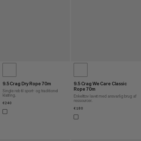
9.5 Crag Dry Rope 70m
9.5 Crag We Care Classic
Rope 70m
Single reb til sport- og traditionel
klatring.
Enkelttov lavet med ansvarlig brug af
ressourcer.
€240
€240
€180
€180