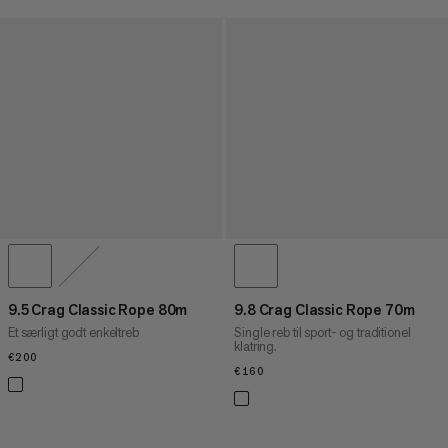
9.5 Crag Classic Rope 80m
9.8 Crag Classic Rope 70m
Et særligt godt enkeltreb
Single reb til sport- og traditionel
klatring.
€200
€200
€160
€160