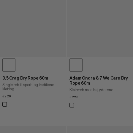
9.5 Crag Dry Rope 60m
Adam Ondra 8.7 We Care Dry
Rope 60m
Single reb til sport- og traditionel
klatring.
Klatrereb med høj ydeevne
€220
€220
€220
€220