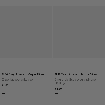
9.5 Crag Classic Rope 60m
9.8 Crag Classic Rope 50m
Et særligt godt enkeltreb
Single reb til sport- og traditionel
klatring.
€160
€160
€120
€120