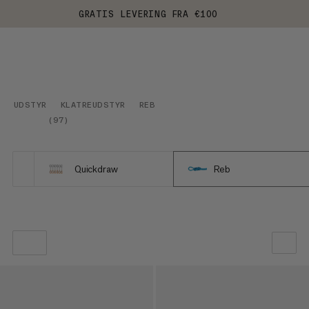
GRATIS LEVERING FRA €100
UDSTYR
KLATREUDSTYR
REB
(
97
)
Quickdraw
Reb
VORES ANBEFALING
PRIS LAV TIL HØJ