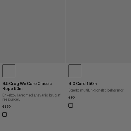
9.5 Crag We Care Classic
4.0 Cord 150m
Rope 60m
Stærkt, multifunktionelt tilbehørsnor
Enkelttov lavet med ansvarlig brug af
€95
€95
ressourcer.
€160
€160