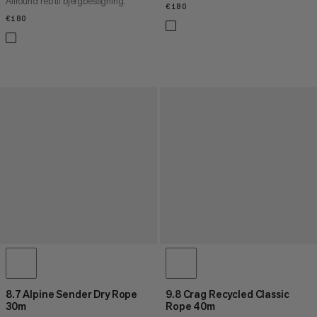
Allround reb til bjergbestigning.
€180
€180
€180
€180
8.7 Alpine Sender Dry Rope
9.8 Crag Recycled Classic
30m
Rope 40m