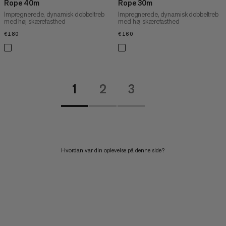
Rope 40m
Rope 30m
Impregnerede, dynamisk dobbeltreb
Impregnerede, dynamisk dobbeltreb
med høj skærefasthed
med høj skærefasthed
€180
€180
€160
€160
1
2
3
Hvordan var din oplevelse på denne side?