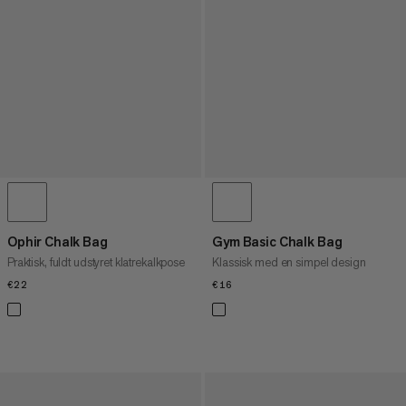
Ophir Chalk Bag
Gym Basic Chalk Bag
Praktisk, fuldt udstyret klatrekalkpose
Klassisk med en simpel design
€22
€22
€16
€16