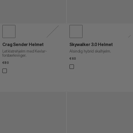
Crag Sender Helmet
Skywalker 3.0 Helmet
Let klatrehjelm med Kevlar-
Alsindig hybrid skalhjelm.
forstærkninger.
€60
€60
€80
€80