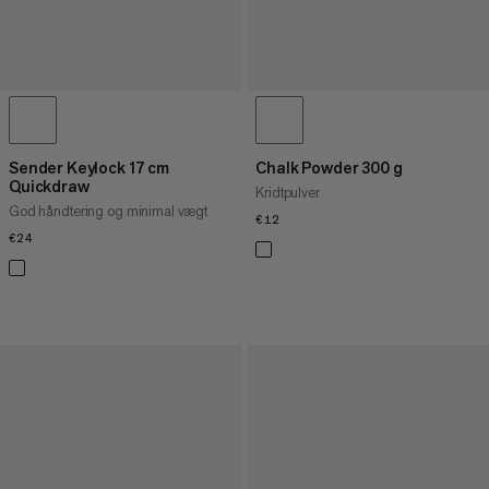
Sender Keylock 17 cm
Chalk Powder 300 g
Quickdraw
Kridtpulver
God håndtering og minimal vægt
€12
€12
€24
€24