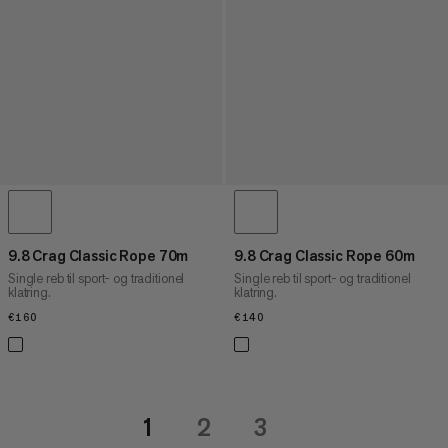
9.8 Crag Classic Rope 70m
9.8 Crag Classic Rope 60m
Single reb til sport- og traditionel
Single reb til sport- og traditionel
klatring.
klatring.
€160
€160
€140
€140
1
2
3