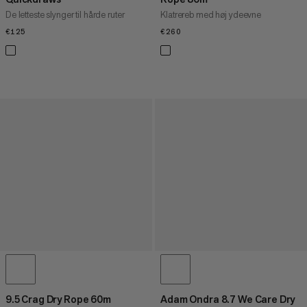
De letteste slynger til hårde ruter
Klatrereb med høj ydeevne
€125
€125
€260
€260
9.5 Crag Dry Rope 60m
Adam Ondra 8.7 We Care Dry