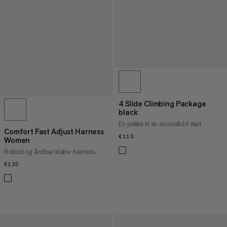
4 Slide Climbing Package
black
En pakke til en succesfuld start
Comfort Fast Adjust Harness
€110
€110
Women
Robust og åndbar klatre-harness.
€130
€130