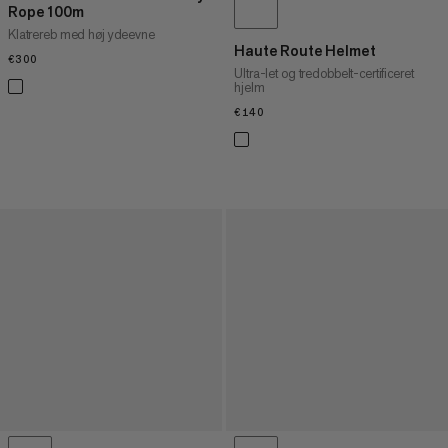
Rope 100m
Klatrereb med høj ydeevne
Haute Route Helmet
€300
€300
Ultra-let og tredobbelt-certificeret
hjelm
€140
€140