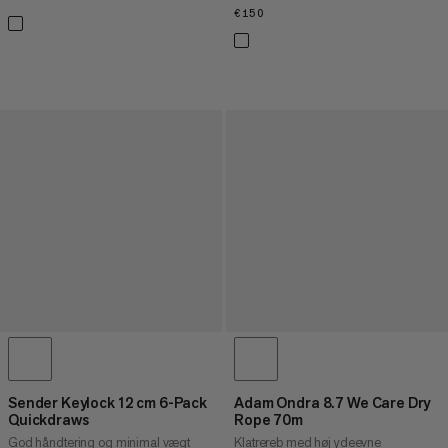
€150
€150
Sender Keylock 12 cm 6-Pack
Adam Ondra 8.7 We Care Dry
Quickdraws
Rope 70m
God håndtering og minimal vægt
Klatrereb med høj ydeevne