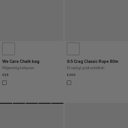
We Care Chalk bag
9.5 Crag Classic Rope 80m
Miljøvenlig kalkpose
Et særligt godt enkeltreb
€25
€25
€200
€200