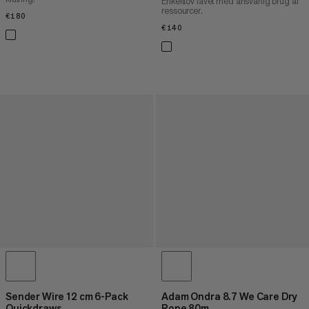
Enkelttov lavet med ansvarlig brug af
ressourcer.
€180
€180
€140
€140
Sender Wire 12 cm 6-Pack
Adam Ondra 8.7 We Care Dry
Quickdraws
Rope 80m