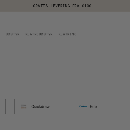
GRATIS LEVERING FRA €100
UDSTYR
KLATREUDSTYR
KLATRING
Quickdraw
Reb