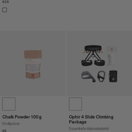
€29
€29
Chalk Powder 100 g
Ophir 4 Slide Climbing
Package
Kridtpulver
Essentielle klatrestarterkit
€6
€6