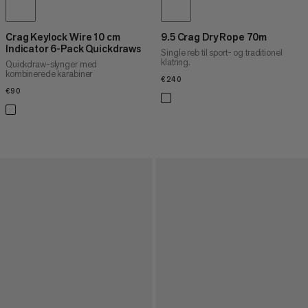
Crag Keylock Wire 10 cm
9.5 Crag Dry Rope 70m
Indicator 6-Pack Quickdraws
Single reb til sport- og traditionel
klatring.
Quickdraw-slynger med
kombinerede karabiner
€240
€240
€90
€90