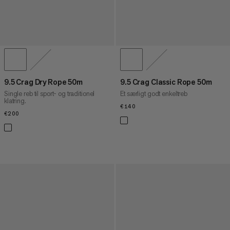
9.5 Crag Dry Rope 50m
9.5 Crag Classic Rope 50m
Single reb til sport- og traditionel
Et særligt godt enkeltreb
klatring.
€140
€140
€200
€200