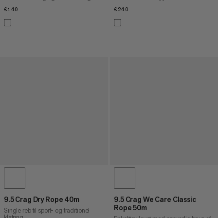
€140
€140
€240
€240
9.5 Crag Dry Rope 40m
9.5 Crag We Care Classic
Rope 50m
Single reb til sport- og traditionel
klatring.