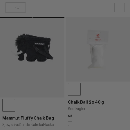
(1)
VORES ANBEFALING
PRIS LAV TIL HØJ
PRIS HØJ TIL LAV
HVAD ER NYT
VURDERING
Chalk Ball 2 x 40 g
Kridtkugler
€8
€8
Mammut Fluffy Chalk Bag
Sjov, selvstående klatrekalktaske