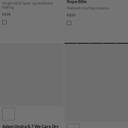
Rope 60m
Single reb til sport- og traditionel
klatring.
Klatrereb med høj ydeevne
€220
€220
€220
€220
Adam Ondra 8.7 We Care Dry