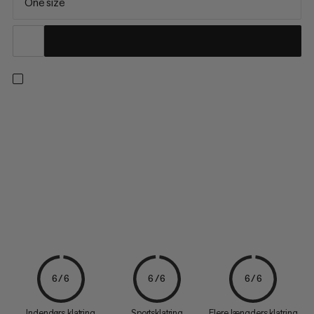
One size
Denne kridtkugle garanterer reduceret støvemission i
klatrecenteret: Den er fyldt med meget fint, 100% rent
magnesium for fremragende friktion, og sikrer top
præstationer på klipper og kunstige klatrevægge.
6/6
6/6
6/6
Indendørs klatring
Sportsklatring
Flere længders klatring