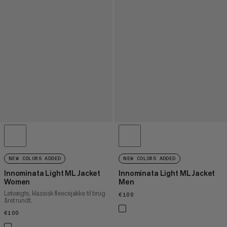
NEW COLORS ADDED
NEW COLORS ADDED
Innominata Light ML Jacket
Innominata Light ML Jacket
Women
Men
Letvægts, klassisk fleecejakke til brug
€100
€100
året rundt.
€100
€100