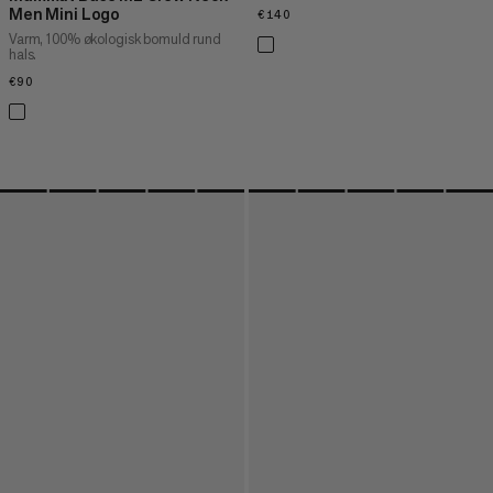
Men Mini Logo
€140
€140
Varm, 100% økologisk bomuld rund
hals.
€90
€90