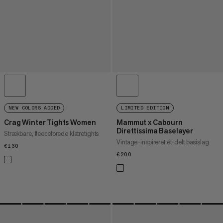
NEW COLORS ADDED
LIMITED EDITION
Crag Winter Tights Women
Mammut x Cabourn
Direttissima Baselayer
Strækbare, fleeceforede klatretights
Vintage-inspireret ét-delt basislag
€130
€130
€200
€200