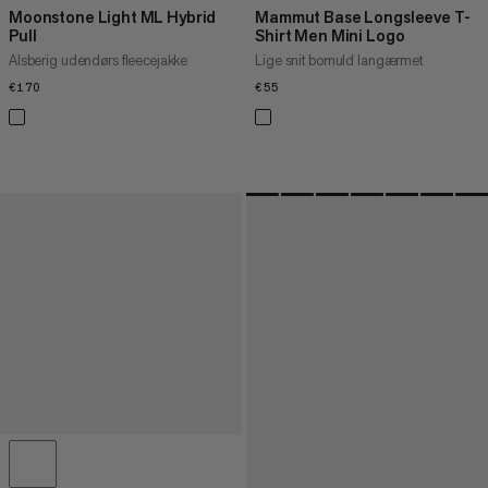
Moonstone Light ML Hybrid
Mammut Base Longsleeve T-
Pull
Shirt Men Mini Logo
Alsberig udendørs fleecejakke
Lige snit bomuld langærmet
€170
€170
€55
€55