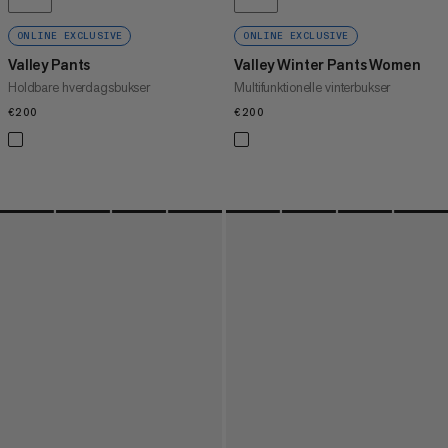
ONLINE EXCLUSIVE
ONLINE EXCLUSIVE
Valley Pants
Valley Winter Pants Women
Holdbare hverdagsbukser
Multifunktionelle vinterbukser
€200
€200
€200
€200