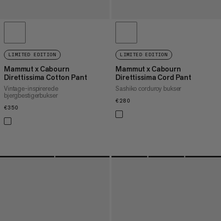
LIMITED EDITION
LIMITED EDITION
Mammut x Cabourn
Mammut x Cabourn
Direttissima Cotton Pant
Direttissima Cord Pant
Vintage-inspirerede
Sashiko corduroy bukser
bjergbestigerbukser
€280
€280
€350
€350