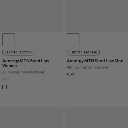
LIMITED EDITION
LIMITED EDITION
Aenergy MTN Seed Low
Aenergy MTN Seed Low Men
Women
All-mountain vandrestøvler
All-mountain vandrestøvler
€160
€160
€160
€160