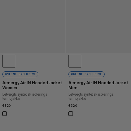
ONLINE EXCLUSIVE
ONLINE EXCLUSIVE
Aenergy Air IN Hooded Jacket
Aenergy Air IN Hooded Jacket
Women
Men
Letvægts syntetisk isolerings
Letvægts syntetisk isolerings
termojakke
termojakke
€320
€320
€320
€320