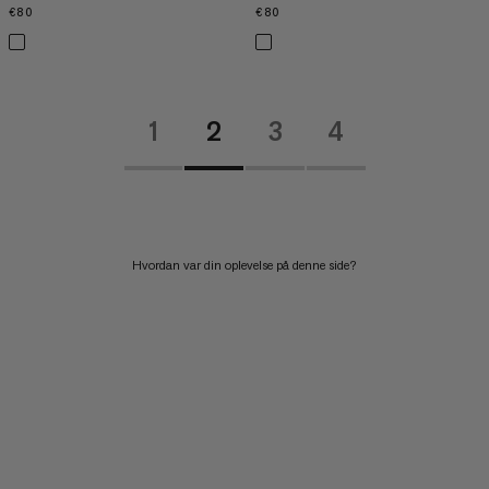
€80
€80
€80
€80
1
2
3
4
Hvordan var din oplevelse på denne side?