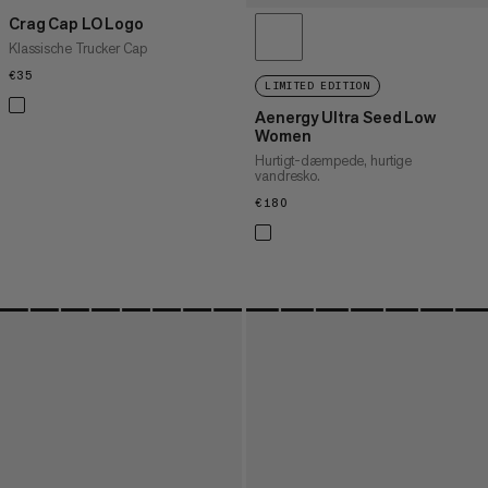
Crag Cap LO Logo
Klassische Trucker Cap
€35
€35
LIMITED EDITION
Aenergy Ultra Seed Low
Women
Hurtigt-dæmpede, hurtige
vandresko.
€180
€180