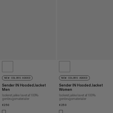
NEW COLORS ADDED
NEW COLORS ADDED
Sender IN Hooded Jacket
Sender IN Hooded Jacket
Men
Women
Isoleret jakke lavet af 100%
Isoleret jakke lavet af 100%
genbrugsmaterialer
genbrugsmaterialer
€250
€250
€250
€250