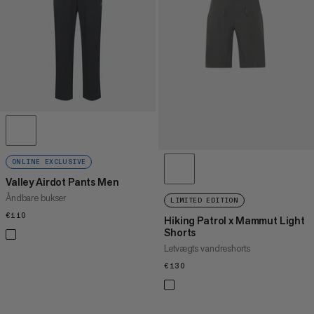
PRIS HØJ TIL LAV
HVAD ER NYT
VURDERING
ONLINE EXCLUSIVE
Valley Airdot Pants Men
Åndbare bukser
LIMITED EDITION
€110
€110
Hiking Patrol x Mammut Light
Shorts
Letvægts vandreshorts
€130
€130