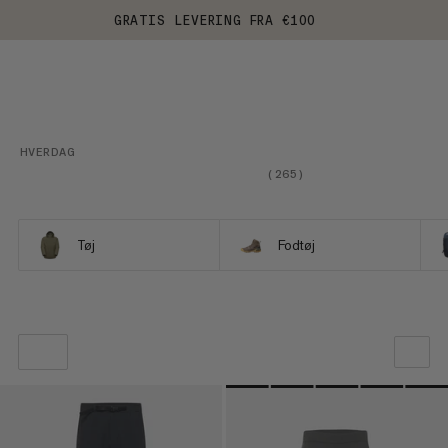
GRATIS LEVERING FRA €100
HVERDAG
(
265
)
Tøj
Fodtøj
VORES ANBEFALING
PRIS LAV TIL HØJ