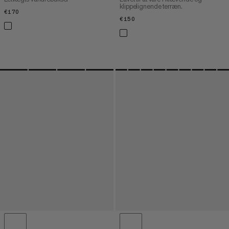
klippelignende terræn.
€170
€170
€150
€150