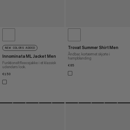
Trovat Summer Shirt Men
NEW COLORS ADDED
Åndbar, kortærmet skjorte i
Innominata ML Jacket Men
hampblanding
Funktionelt fleecejakke i et klassisk
€85
€85
udendørs look.
€150
€150