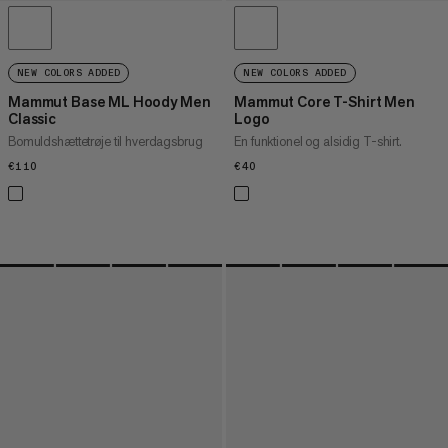
NEW COLORS ADDED
NEW COLORS ADDED
Mammut Base ML Hoody Men
Mammut Core T-Shirt Men
Classic
Logo
Bomuldshættetrøje til hverdagsbrug
En funktionel og alsidig T-shirt.
€110
€110
€40
€40