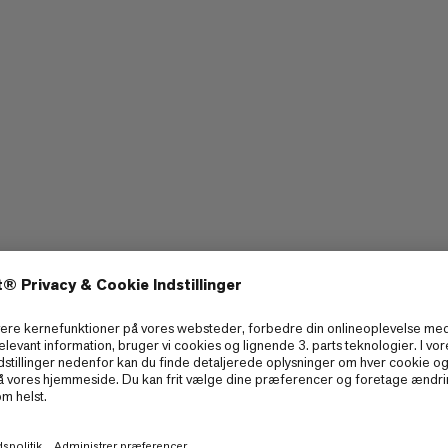
lappet, behageligt lag til
sig hyggelig før og efter dine
Holdbarhed
2/6
2/6
1/6