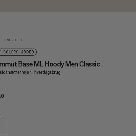
OVERDELE
W COLORS ADDED
mmut Base ML Hoody Men Classic
ldshættetrøje til hverdagsbrug
10
€110
K