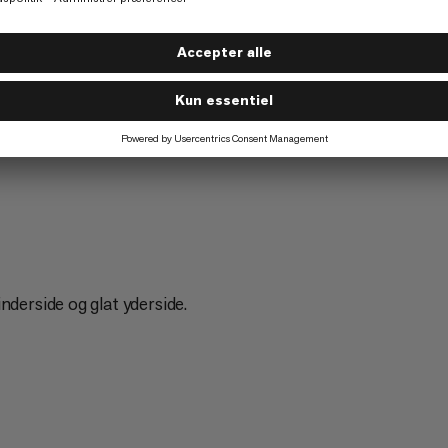
Vandring
2/6
nderside og glat yderside.