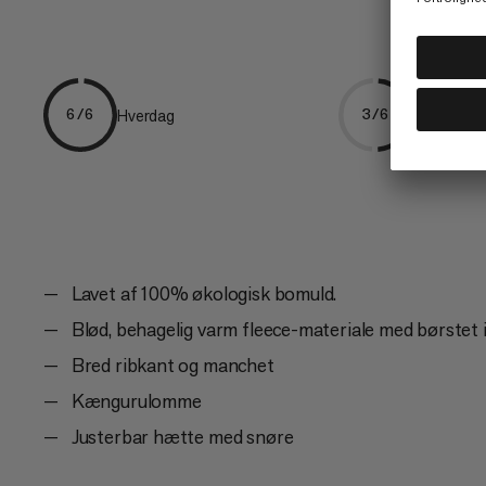
Hverdag
Klatring
6/6
3/6
Lavet af 100% økologisk bomuld.
Blød, behagelig varm fleece-materiale med børstet i
Bred ribkant og manchet
Kængurulomme
Justerbar hætte med snøre