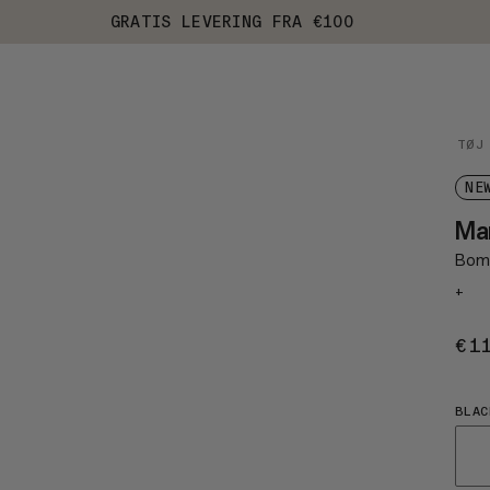
GRATIS LEVERING FRA €100
TØJ
NE
Ma
Bomu
+
€1
BLAC