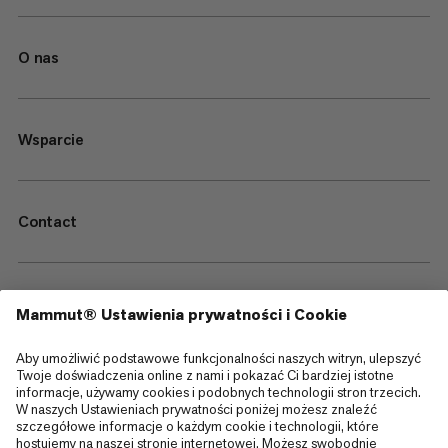
O nas
Wsparcie
Contact
—