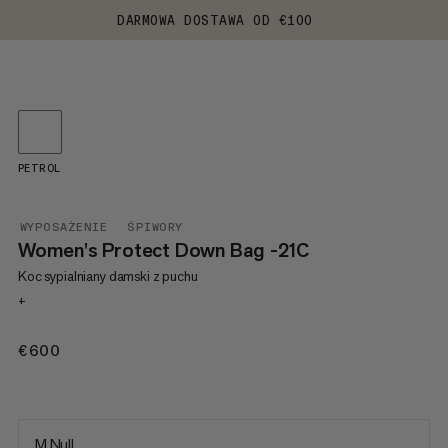
DARMOWA DOSTAWA OD €100
PETROL
WYPOSAŻENIE
ŚPIWORY
Women's Protect Down Bag -21C
Koc sypialniany damski z puchu
+
€600
€600
M Null