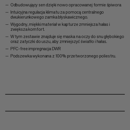
Odbudowujący sen dzięki nowo opracowanej formie śpiwora
Intuicyjna regulacja klimatu za pomocą centralnego
dwukierunkowego zamka błyskawicznego.
Wygodny, miękki materiał w kapturze zmniejsza hałas i
zwiększa komfort.
W tym zestawie znajduje się maska na oczy do snu głębokiego
oraz zatyczki do uszu, aby zmniejszyć światło i hałas.
PFC-free impregnacja DWR
Podszewka wykonana z 100% przetworzonego poliestru.