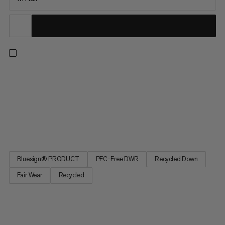
Ekstremalne temperatury. Niesamowicie dobry sen. Dzięki
rewolucyjnemu śpiworowi Protect Down Bag -21C dla kobiet
możesz spać równie spokojnie jak w swoim własnym łóżku.
Jako część serii Recovery, ten śpiwór posiada
zoptymalizowane dopasowanie dla większego komfortu,
zamek błyskawiczny w środku do...
Bluesign® PRODUCT
PFC-Free DWR
Recycled Down
Fair Wear
Recycled