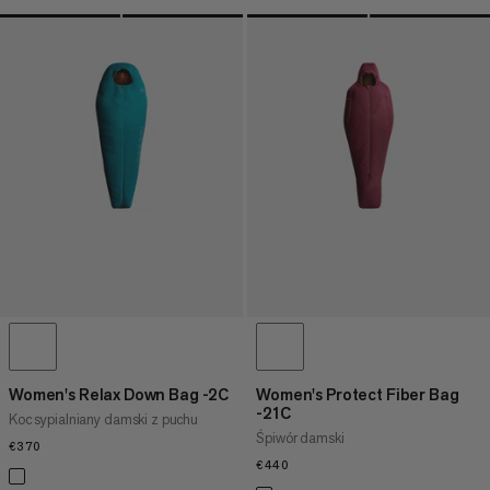
Women's Relax Down Bag -2C
Women's Protect Fiber Bag
-21C
Koc sypialniany damski z puchu
Śpiwór damski
€370
€370
€440
€440