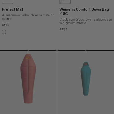
Protect Mat
Women's Comfort Down Bag
-18C
4-sezonowa nadmuchiwana mata do
spania
Ciepły śpiwór puchowy na głęboki sen
w głębokim mrozie
€180
€180
€450
€450