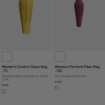
CENA WYSOKA DO NISKA
CO NOWEGO
OCENA
Women's Comfort Down Bag
Women's Perform Fiber Bag
-7C
-10C
Wygodny śpiwór puchowy na zimne
Sac do spania dla kobiet
noce
€250
€250
€340
€340