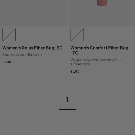
Women's Relax Fiber Bag -2C
Women's Comfort Fiber Bag
-7C
Sac do spania dla kobiet
Wygodny syntetyczny śpiwór na
€230
€230
zimne noce
€180
€180
1