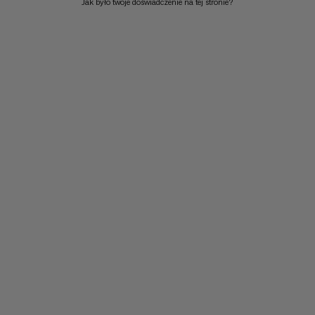
Jak było twoje doświadczenie na tej stronie?