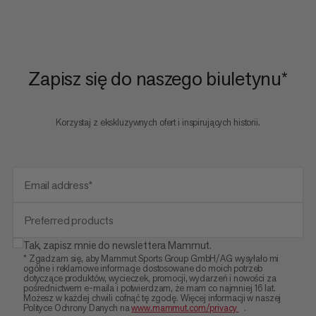
Zapisz się do naszego biuletynu*
Korzystaj z ekskluzywnych ofert i inspirujących historii.
Email address*
Preferred products
Tak, zapisz mnie do newslettera Mammut.
* Zgadzam się, aby Mammut Sports Group GmbH/AG wysyłało mi
ogólne i reklamowe informacje dostosowane do moich potrzeb
dotyczące produktów, wycieczek, promocji, wydarzeń i nowości za
pośrednictwem e-maila i potwierdzam, że mam co najmniej 16 lat.
Możesz w każdej chwili cofnąć tę zgodę. Więcej informacji w naszej
Polityce Ochrony Danych na
www.mammut.com/privacy
.