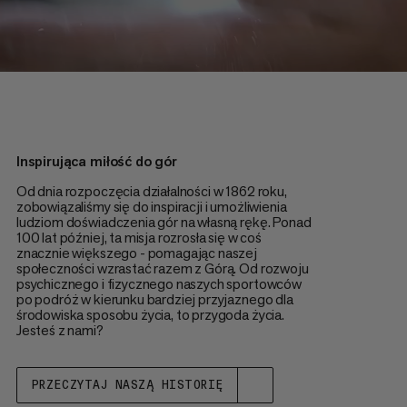
Inspirująca miłość do gór
Od dnia rozpoczęcia działalności w 1862 roku,
zobowiązaliśmy się do inspiracji i umożliwienia
ludziom doświadczenia gór na własną rękę. Ponad
100 lat później, ta misja rozrosła się w coś
znacznie większego - pomagając naszej
społeczności wzrastać razem z Górą. Od rozwoju
psychicznego i fizycznego naszych sportowców
po podróż w kierunku bardziej przyjaznego dla
środowiska sposobu życia, to przygoda życia.
Jesteś z nami?
PRZECZYTAJ NASZĄ HISTORIĘ