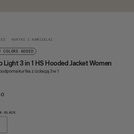
IEŻ
KURTKI I KAMIZELKI
W COLORS ADDED
o Light 3 in 1 HS Hooded Jacket Women
odporna kurtka z izolacją 3 w 1
50
€350
K-BLACK