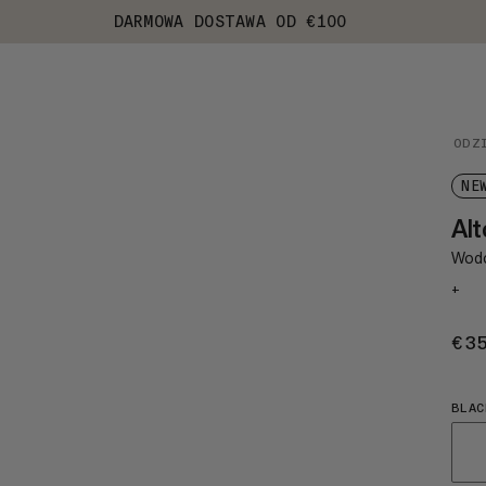
DARMOWA DOSTAWA OD €100
ODZ
NE
Alt
Wodo
+
€3
BLAC