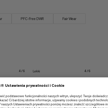
ur
PFC-Free DWR
Fair Wear
Lekki
4/6
4/6
Trwałość
3/6
3/6