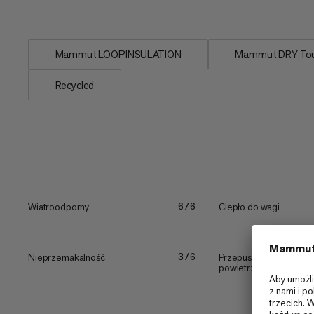
otwory wentylacyjne pod pachami...
Mammut LOOPINSULATION
Mammut DRY To
Recycled
Wiatroodporny
Ciepło do wagi
6/6
Nieprzemakalność
Przepuszczalność
3/6
powietrza