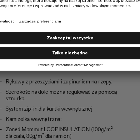
e
Rękawy z przeszyciami i zapinaniem na rzepy.
Szerokość na dole można regulować za pomocą
sznurka.
System zip-in dla kurtki wewnętrznej
Kamizelka wewnętrzna:
Zoned Mammut LOOPINSULATION (100g/m²
dla ciała, 80g/m² dla ramion)