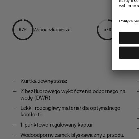
Wspinaczka piesza
Codzienni
6/6
5/6
Kurtka zewnętrzna:
Z bezfluorowego wykończenia odpornego na
wodę (DWR)
Lekki, rozciągliwy materiał dla optymalnego
komfortu
1-punktowo regulowany kaptur
Wodoodporny zamek błyskawiczny z przodu.