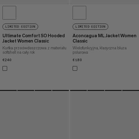
LIMITED EDITION
LIMITED EDITION
Ultimate Comfort SO Hooded
Aconcagua ML Jacket Women
Jacket Women Classic
Classic
Kurtka przeciwdeszczowa z materiału
Wielofunkcyjna, klasyczna bluza
softshell na cały rok
polarowa
€240
€240
€180
€180