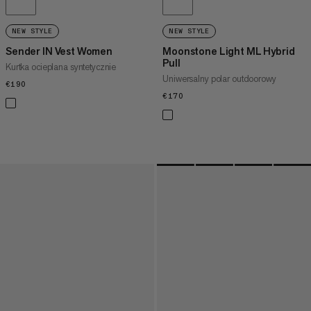
NEW STYLE
NEW STYLE
Sender IN Vest Women
Moonstone Light ML Hybrid
Pull
Kurtka ocieplana syntetycznie
Uniwersalny polar outdoorowy
€190
€190
€170
€170