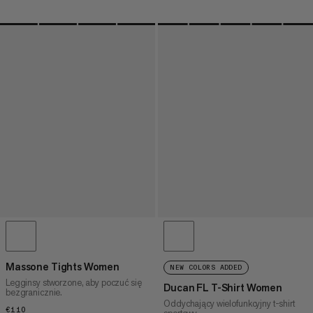
Massone Tights Women
NEW COLORS ADDED
Legginsy stworzone, aby poczuć się
Ducan FL T-Shirt Women
bezgranicznie.
Oddychający wielofunkcyjny t-shirt
€110
€110