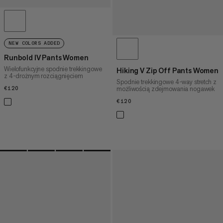
NEW COLORS ADDED
Runbold IV Pants Women
Wielofunkcyjne spodnie trekkingowe
Hiking V Zip Off Pants Women
z 4-drożnym rozciągnięciem
Spodnie trekkingowe 4-way stretch z
możliwością zdejmowania nogawek
€120
€120
€120
€120