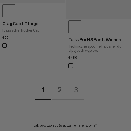
Crag Cap LO Logo
Klassische Trucker Cap
€35
€35
Taiss Pro HS Pants Women
Techniczne spodnie hardshell do
alpejskich wypraw.
€480
€480
1
2
3
Jak było twoje doświadczenie na tej stronie?