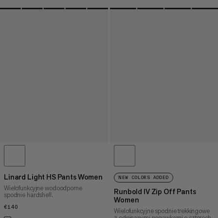
Linard Light HS Pants Women
NEW COLORS ADDED
Wielofunkcyjne wodoodporne
Runbold IV Zip Off Pants
spodnie hardshell.
Women
€140
€140
Wielofunkcyjne spodnie trekkingowe
z odpinanymi nogawkami o czterech