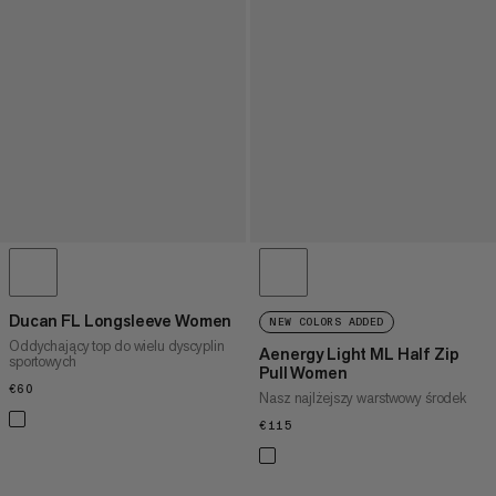
Ducan FL Longsleeve Women
NEW COLORS ADDED
Oddychający top do wielu dyscyplin
Aenergy Light ML Half Zip
sportowych
Pull Women
€60
€60
Nasz najlżejszy warstwowy środek
€115
€115