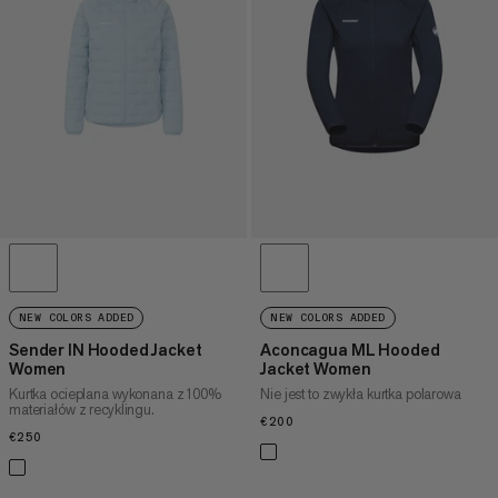
CENA WYSOKA DO NISKA
CO NOWEGO
OCENA
NEW COLORS ADDED
NEW COLORS ADDED
Sender IN Hooded Jacket
Aconcagua ML Hooded
Women
Jacket Women
Kurtka ocieplana wykonana z 100%
Nie jest to zwykła kurtka polarowa
materiałów z recyklingu.
€200
€200
€250
€250