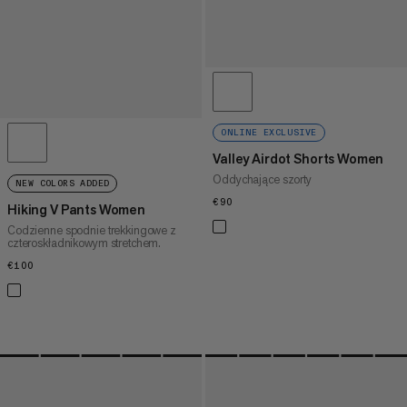
ONLINE EXCLUSIVE
Valley Airdot Shorts Women
Oddychające szorty
NEW COLORS ADDED
€90
€90
Hiking V Pants Women
Codzienne spodnie trekkingowe z
czteroskładnikowym stretchem.
€100
€100