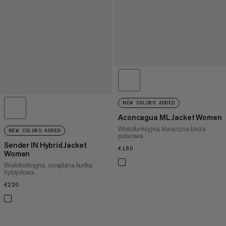
NEW COLORS ADDED
Aconcagua ML Jacket Women
Wielofunkcyjna, klasyczna bluza
NEW COLORS ADDED
polarowa
Sender IN Hybrid Jacket
€180
€180
Women
Wielofunkcyjna, ocieplana kurtka
hybrydowa
€220
€220