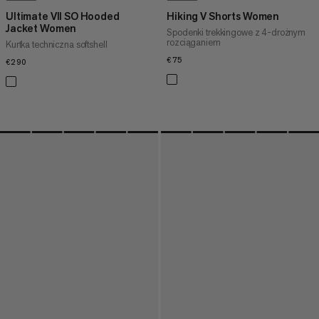
Ultimate VII SO Hooded
Hiking V Shorts Women
Jacket Women
Spodenki trekkingowe z 4-drożnym
rozciąganiem
Kurtka techniczna softshell
€75
€75
€290
€290