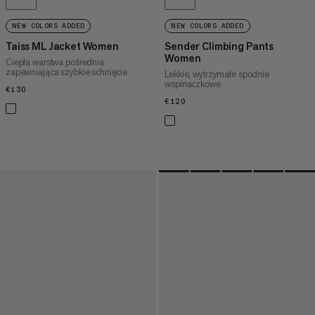
NEW COLORS ADDED
NEW COLORS ADDED
Taiss ML Jacket Women
Sender Climbing Pants
Women
Ciepła warstwa pośrednia
zapewniająca szybkie schnięcie
Lekkie, wytrzymałe spodnie
wspinaczkowe
€130
€130
€120
€120