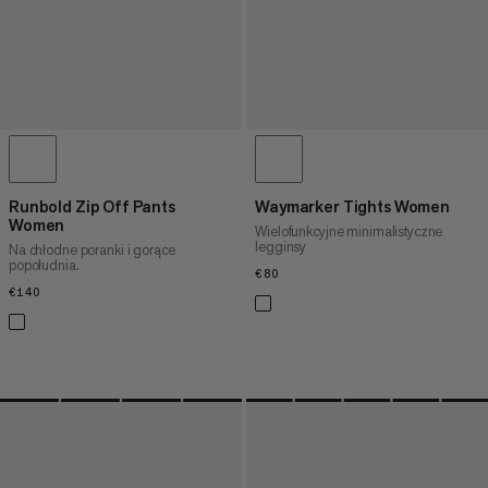
Runbold Zip Off Pants
Waymarker Tights Women
Women
Wielofunkcyjne minimalistyczne
legginsy
Na chłodne poranki i gorące
popołudnia.
€80
€80
€140
€140