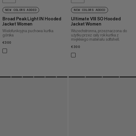
NEW COLORS ADDED
NEW COLORS ADDED
Broad Peak Light IN Hooded
Ultimate VIII SO Hooded
Jacket Women
Jacket Women
Wielofunkcyjna puchowa kurtka
Wszechstronna, przeznaczona do
górska
użytku przez cały rok kurtka z
miękkiego materiału softshell.
€300
€300
€300
€300