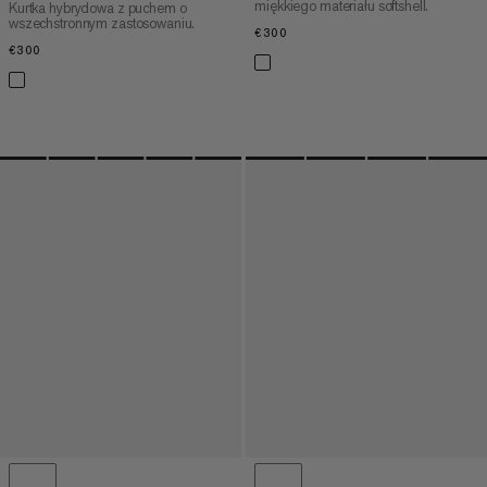
miękkiego materiału softshell.
Kurtka hybrydowa z puchem o
wszechstronnym zastosowaniu.
€300
€300
€300
€300