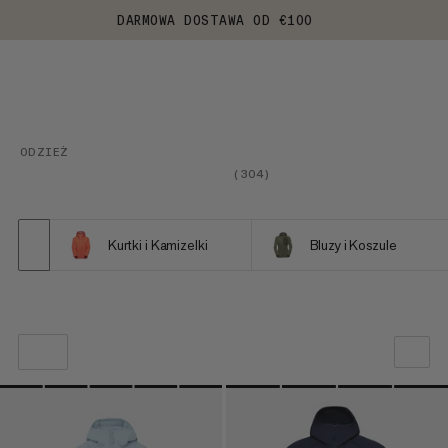
DARMOWA DOSTAWA OD €100
ODZIEŻ
(
304
)
Kurtki i Kamizelki
Bluzy i Koszule
NASZA REKOMENDACJA
NISKA CENA DO WYSOKIEJ