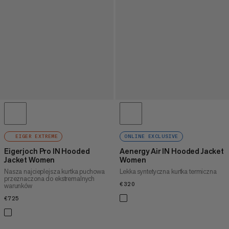
EIGER EXTREME
ONLINE EXCLUSIVE
Eigerjoch Pro IN Hooded
Aenergy Air IN Hooded Jacket
Jacket Women
Women
Nasza najcieplejsza kurtka puchowa
Lekka syntetyczna kurtka termiczna
przeznaczona do ekstremalnych
€320
€320
warunków
€725
€725