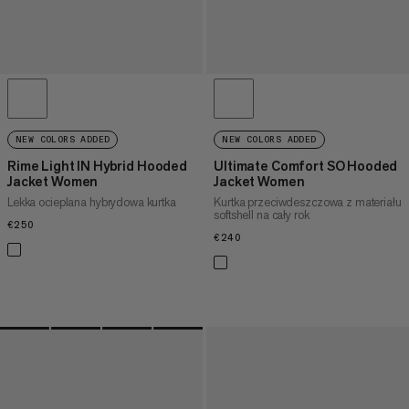
NEW COLORS ADDED
NEW COLORS ADDED
Rime Light IN Hybrid Hooded
Ultimate Comfort SO Hooded
Jacket Women
Jacket Women
Lekka ocieplana hybrydowa kurtka
Kurtka przeciwdeszczowa z materiału
softshell na cały rok
€250
€250
€240
€240