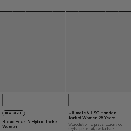
Ultimate VIII SO Hooded
NEW STYLE
Jacket Women 25 Years
Broad Peak IN Hybrid Jacket
Wszechstronna, przeznaczona do
Women
użytku przez cały rok kurtka z