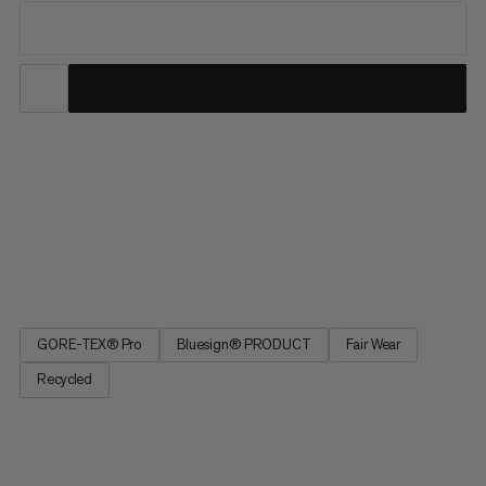
Wiele lat doskonalenia, testowania i niezliczonych iteracji
projektów dostarczyło doskonałą kurtkę hardshellową
przeznaczoną do ekstremalnych wypraw alpejskich. Nordwand
Pro został stworzony z najwyższą starannością, aby sprostać
najtrudniejszej dyscyplinie wspinaczki: wejściom od północy. I
to...
GORE-TEX® Pro
Bluesign® PRODUCT
Fair Wear
Recycled