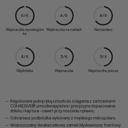
6/6
4/6
4/6
Wspinaczka wysokogórs
Wspinaczka na nartach
Narciarstwo
ka
4/6
3/6
3/6
Wędrówka
Wspinaczka
Wspinaczka piesza
Regulowane jedną ręką sznurki do ściągania z zatrzaskami
COHAESIVE® umożliwiają łatwe i precyzyjne dopasowanie
doleku i kaptura - nawet przy noszeniu rękawic.
Ochraniacz podbródka wykonany z miękkiego mikropolaru.
Wodoszczelny dwukierunkowy zamek błyskawiczny frontowy