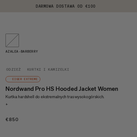
DARMOWA DOSTAWA OD €100
AZALEA-BARBERRY
ODZIEŻ
KURTKI I KAMIZELKI
EIGER EXTREME
Nordwand Pro HS Hooded Jacket Women
Kurtka hardshell do ekstremalnych tras wysokogórskich.
+
€850
€850