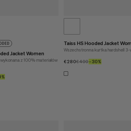
Taiss HS Hooded Jacket Wo
DDED
Wszechstronna kurtka hardshell 3
oded Jacket Women
a wykonana z 100% materiałów
€280
€280
€400
€400
–30%
30%
50
0%
40%