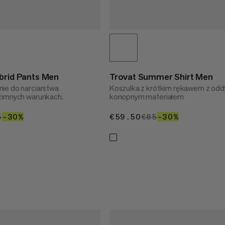
brid Pants Men
Trovat Summer Shirt Men
ie do narciarstwa
Koszulka z krótkim rękawem z od
zimnych warunkach.
konopnym materiałem
1.50
5
€245
–30%
30%
€59.50
€59.50
€85
€85
–30%
30%