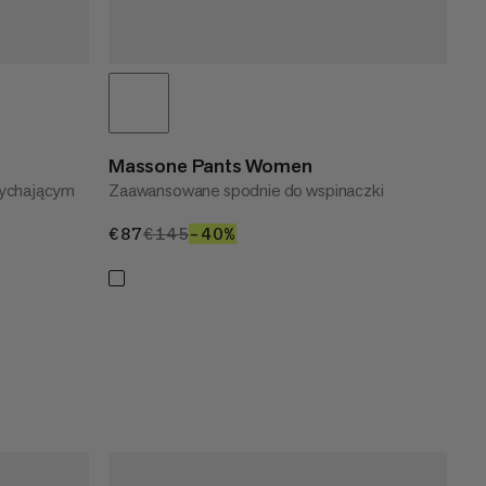
Massone Pants Women
dychającym
Zaawansowane spodnie do wspinaczki
€87
€87
€145
€145
–40%
40%