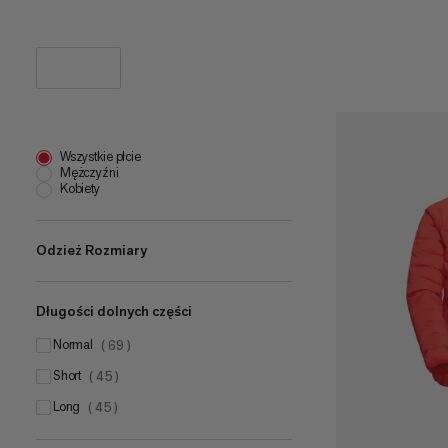
Wszystkie płcie
Mężczyźni
Kobiety
Odzież Rozmiary
Długości dolnych części
XS
(
38
)
S
normal
(
64
)
(
69
)
M
short
(
50
)
(
45
)
L
long
(
64
)
(
45
)
XL
(
66
)