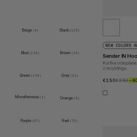
XXL
(
34
)
3XL
(
1
)
Beige
Black
(
6
)
(
125
)
XS
(
51
)
NEW COLORS A
Blue
Brown
S
(
136
)
(
25
)
(
90
)
Sender IN Ho
Kurtka ocieplan
M
(
76
)
z recyklingu.
L
(
73
)
Green
Grey
(
109
)
(
33
)
€150
€150
€250
€2
–4
XL
(
70
)
Miscellaneous
(
1
)
Orange
(
5
)
XS
(
7
)
Purple
Red
(
57
)
(
70
)
S
(
6
)