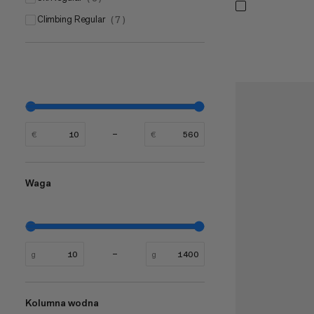
Climbing Regular
(
7
)
€
€
Waga
g
g
Kolumna wodna