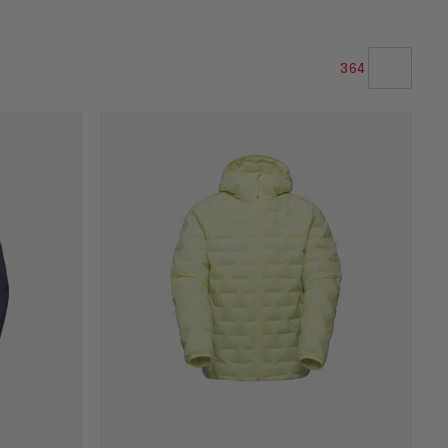
364
NASZA REKOMENDACJA
NISKA CENA DO WYSOKIEJ
CENA WYSOKA DO NISKA
CO NOWEGO
OCENA