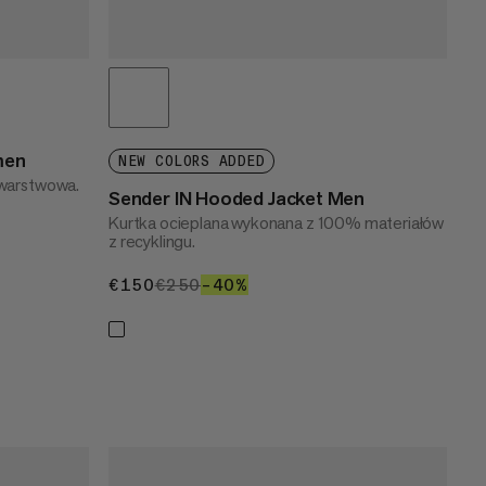
men
NEW COLORS ADDED
-warstwowa.
Sender IN Hooded Jacket Men
Kurtka ocieplana wykonana z 100% materiałów
z recyklingu.
€150
€150
€250
€250
–40%
40%