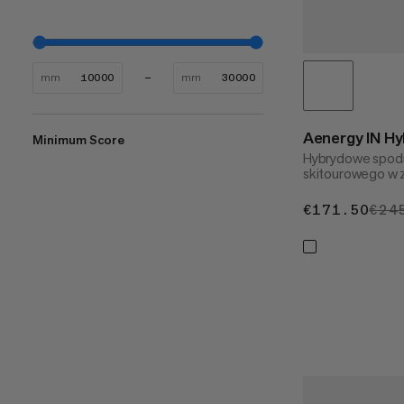
mm
mm
Aenergy IN Hy
Minimum Score
Hybrydowe spodn
skitourowego w 
€171.50
€17
€24