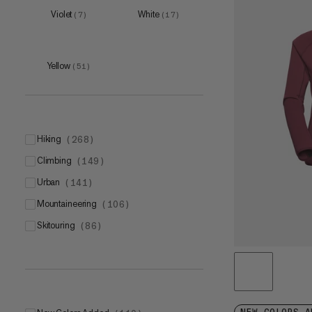
M
(
7
)
Violet
White
(
7
)
(
17
)
L
(
7
)
XL
(
7
)
Yellow
(
51
)
5
(
1
)
hiking
(
268
)
6
(
3
)
climbing
(
149
)
7
(
4
)
urban
(
141
)
8
(
1
)
mountaineering
(
106
)
9
(
1
)
skitouring
(
86
)