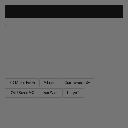
Chaussure de randonnée légère et stable fabriquée dans les
meilleurs matériaux. Idéale pour les randonnées en forêt et
dans les pâturages ainsi qu’en moyenne montagne. La nouvelle
version de notre best-seller possède une semelle Vibram
flexible et adhérente garantissant des appuis optimaux. La...
3D Memo Foam
Vibram
Cuir Terracare®
DWR Sans PFC
Fair Wear
Recyclé