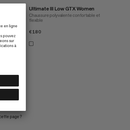
en
Ultimate III Low GTX Women
ble et
Chaussure polyvalente confortable et
flexible
€180
€180
cette page ?