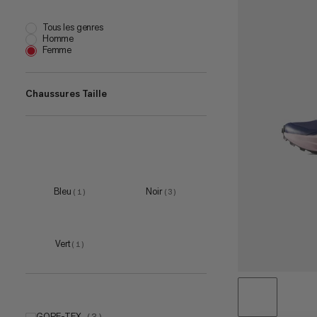
Tous les genres
Homme
Femme
Chaussures Taille
EU 36
(
2
)
EU 36 2/3
(
3
)
EU 37 1/3
(
3
)
EU 38
(
3
)
Bleu
Noir
(
1
)
(
3
)
EU 38 2/3
(
2
)
Vert
(
1
)
GORE-TEX