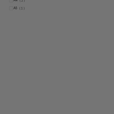
A4
(
2
)
A5
(
1
)