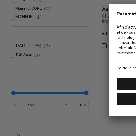
(
3
)
Aenergy Hik
Mammut CORE
(
2
)
Chaussure de ra
MICHELIN
(
1
)
imperméable
€150
€150
DWR sans PFC
(
3
)
Fair Wear
(
3
)
€
€