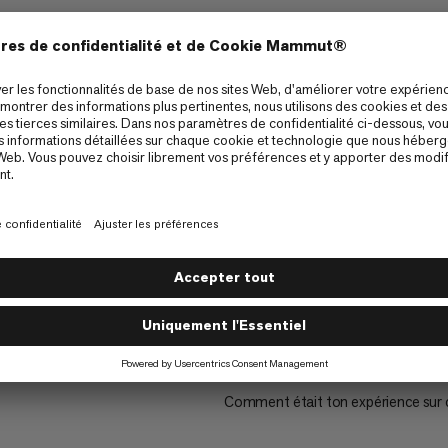
e Low GTX Women
Aenergy Mtn Low GTX Wom
ndonnée amortissante et
Chaussure de montagne imperméa
polyvalente
€180
€180
1
Comment était ton expérience sur 