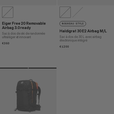
Eiger Free 20 Removable
NOUVEAU STYLE
Airbag 3.0 ready
Haldigrat 30 E2 Airbag M/L
Sac à dos de ski de randonnée
Sac à dos de 30 L avec airbag
ultraléger et innovant
électronique intégré
€360
€360
€1200
€1200