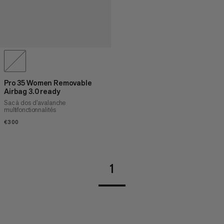
Pro 35 Women Removable
Airbag 3.0 ready
Sac à dos d’avalanche
multifonctionnalités
€300
€300
1